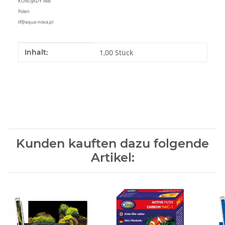
KONOJADY 94B
Polen
tf@aqua-nova.pl
Produkteigenschaft
Wert
Inhalt:
1,00 Stück
Kunden kauften dazu folgende
Artikel: