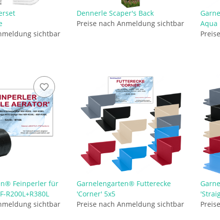
erset
Dennerle Scaper's Back
Garne
e
Preise nach Anmeldung sichtbar
Aqua 
nmeldung sichtbar
Preis
n® Feinperler für
Garnelengarten® Futterecke
Garne
F-R200L+R380L
'Corner' 5x5
'Strai
nmeldung sichtbar
Preise nach Anmeldung sichtbar
Preis