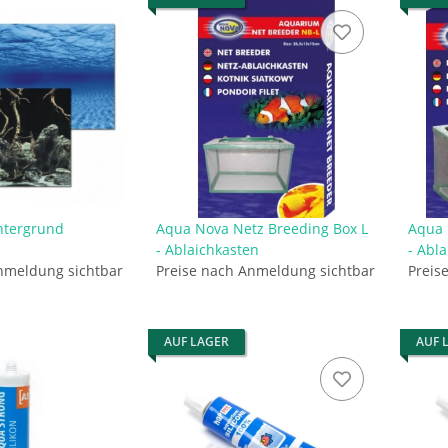
ntergrund
Aqua Nova Netz Breeding Box L
Aqua 
- Ablaichkasten
- Abl
nmeldung sichtbar
Preise nach Anmeldung sichtbar
Preis
AUF LAGER
AUF 