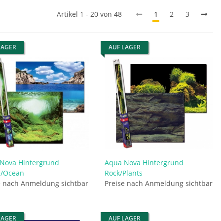
Artikel 1 - 20 von 48
1
2
3
LAGER
AUF LAGER
Nova Hintergrund
Aqua Nova Hintergrund
s/Ocean
Rock/Plants
e nach Anmeldung sichtbar
Preise nach Anmeldung sichtbar
LAGER
AUF LAGER