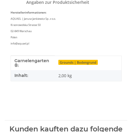
Angaben zur Produktsicherheit
Herstellerinformationen:
AQUAEL | Janusz Jankiewicz Sp. z o.o.
Krasnowolska Strasse 50
02-849 Warschau
Polen
info@aquael.pl
Garnelengarten
Produkteigenschaft
Wert
Grounds | Bodengrund
®:
Inhalt:
2,00 kg
Kunden kauften dazu folgende