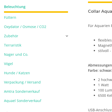
Beleuchtung
Collar Aqua
Füttern
Für Aquarien 
Oxydator / Osmose / CO2
Zubehör
flexible
Terraristik
Magnetha
stilvoll 
Nager und Co.
Vögel
Abmessungen
Farbe: schwar
Hunde / Katzen
2 hochw
Verpackung / Versand
1 Watt
100 Lu
Amtra Sonderverkauf
6500 Kel
Aquael Sonderverkauf
USB-Anschluss