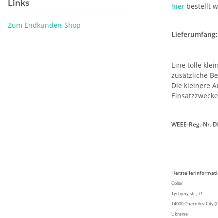
Links
hier
bestellt 
Zum Endkunden-Shop
Lieferumfang:
Eine tolle kle
zusätzliche B
Die kleinere 
Einsatzzwecke
WEEE-Reg.-Nr. 
Herstellerinformat
Collar
Tychyny str., 71
14000 Chernihiv City (
Ukraine