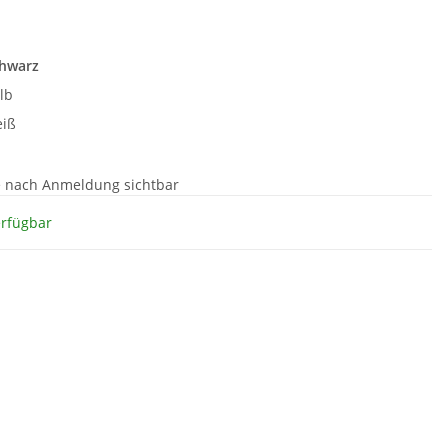
e
hwarz
lb
iß
e nach Anmeldung sichtbar
erfügbar