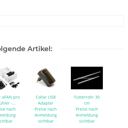
lgende Artikel:
r aFAN pro
Collar USB
Futterrohr 30
ühler -
Adapter
cm
ebläse mit
ise nach
Preise nach
Preise nach
meldung
Sensor
Anmeldung
Anmeldung
ichtbar
sichtbar
sichtbar