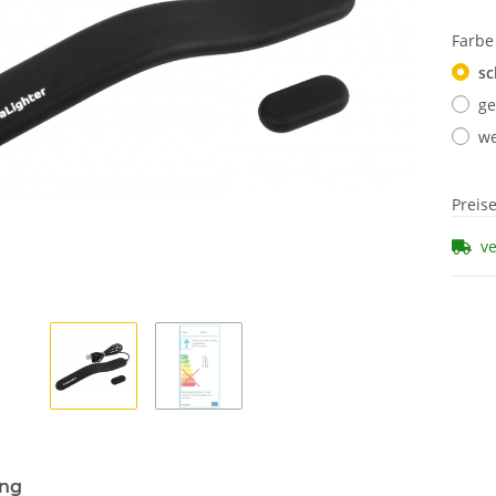
Farb
sc
ge
we
Preis
v
ung