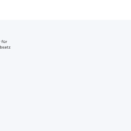
 für
absatz