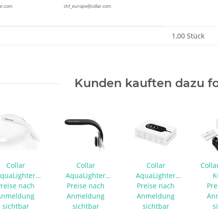
ar.com
chf_europe@collar.com
enschaft
1,00 Stück
Kunden kauften dazu fo
Collar
Collar
Collar
Colla
quaLighter
AquaLighter
AquaLighter
K
co Soft weiß
Preise nach
Preise nach
Nano Soft
Preise nach
Pico Tablet
Kühlg
Pre
Anmeldung
Anmeldung
schwarz
Anmeldung
schwarz
An
sichtbar
sichtbar
sichtbar
s