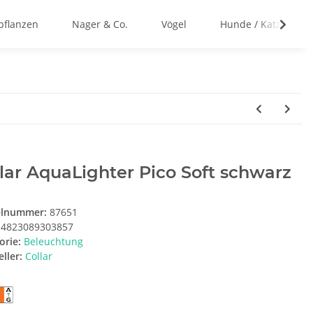
flanzen
Nager & Co.
Vögel
Hunde / Katzen
lar AquaLighter Pico Soft schwarz
elnummer:
87651
4823089303857
orie:
Beleuchtung
ller:
Collar