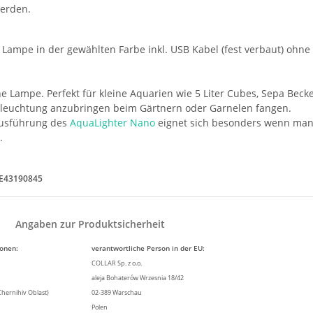
werden.
Lampe in der gewählten Farbe inkl. USB Kabel (fest verbaut) ohne 
ine Lampe. Perfekt für kleine Aquarien wie 5 Liter Cubes, Sepa Be
eleuchtung anzubringen beim Gärtnern oder Garnelen fangen.
Ausführung des
AquaLighter Nano
eignet sich besonders wenn man 
.
DE43190845
Angaben zur Produktsicherheit
ionen:
verantwortliche Person in der EU:
COLLAR Sp. z o.o.
aleja Bohaterów Wrzesnia 18/42
Chernihiv Oblast)
02-389 Warschau
Polen