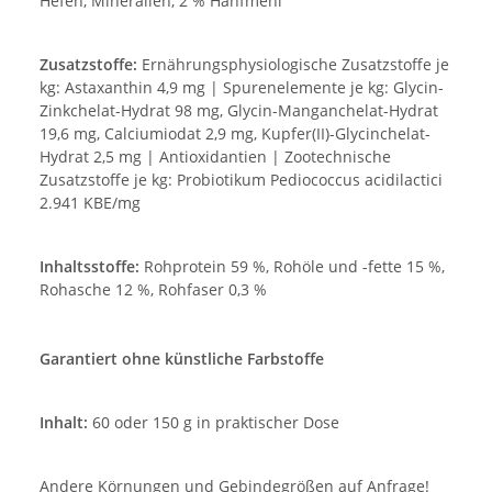
Hefen, Mineralien, 2 % Hanfmehl
Zusatzstoffe:
Ernährungsphysiologische Zusatzstoffe je
kg: Astaxanthin 4,9 mg | Spurenelemente je kg: Glycin-
Zinkchelat-Hydrat 98 mg, Glycin-Manganchelat-Hydrat
19,6 mg, Calciumiodat 2,9 mg, Kupfer(II)-Glycinchelat-
Hydrat 2,5 mg | Antioxidantien | Zootechnische
Zusatzstoffe je kg: Probiotikum Pediococcus acidilactici
2.941 KBE/mg
Inhaltsstoffe:
Rohprotein 59 %, Rohöle und -fette 15 %,
Rohasche 12 %, Rohfaser 0,3 %
Garantiert ohne künstliche Farbstoffe
Inhalt:
60 oder 150 g in praktischer Dose
Andere Körnungen und Gebindegrößen auf Anfrage!