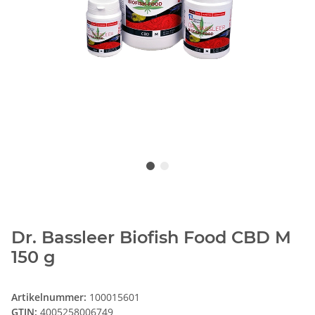
Dr. Bassleer Biofish Food CBD M
150 g
Artikelnummer:
100015601
GTIN:
4005258006749