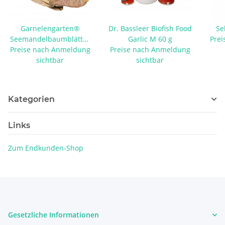
Garnelengarten®
Dr. Bassleer Biofish Food
Se
Seemandelbaumblätter
Garlic M 60 g
Prei
Preise nach Anmeldung
XL 10 Stück
Preise nach Anmeldung
sichtbar
sichtbar
Kategorien
Links
Zum Endkunden-Shop
Gesetzliche Informationen