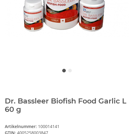
Dr. Bassleer Biofish Food Garlic L
60 g
Artikelnummer:
100014141
GTIN:
4005258003847