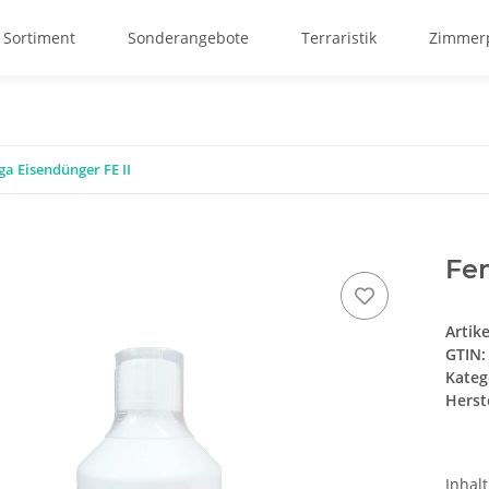
 Sortiment
Sonderangebote
Terraristik
Zimmerp
a Eisendünger FE II
Fe
Artik
GTIN:
Kateg
Herste
Inhal