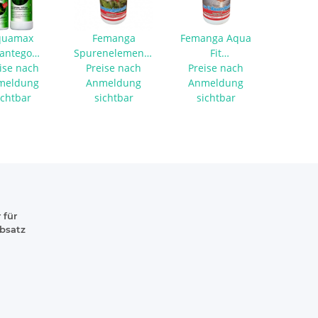
quamax
Femanga
Femanga Aqua
lantego
Spurenelemente
Fit
ard 250 ml
ise nach
Preise nach
250 ml
Wasseraufbereiter
Preise nach
meldung
Anmeldung
Anmeldung
500 ml
ichtbar
sichtbar
sichtbar
 für
absatz