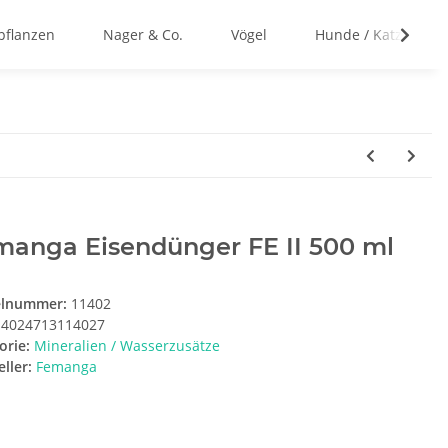
flanzen
Nager & Co.
Vögel
Hunde / Katzen
manga Eisendünger FE II 500 ml
elnummer:
11402
4024713114027
orie:
Mineralien / Wasserzusätze
ller:
Femanga
t