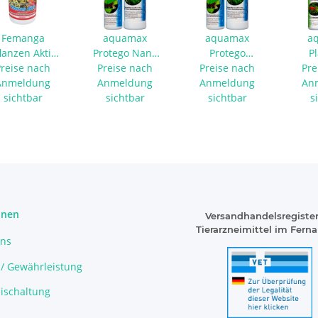
Femanga
aquamax
aquamax
a
lanzen Aktiv
Protego Nano
Protego
P
Preise nach
250 ml
Preise nach
100 ml
Standard 250 ml
Preise nach
Stand
Pre
Anmeldung
Anmeldung
Anmeldung
An
sichtbar
sichtbar
sichtbar
s
onen
Versandhandelsregister
Tierarzneimittel im Fern
uns
 / Gewährleistung
ischaltung