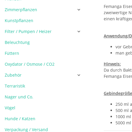
Femanga Eisend
Zimmerpflanzen
zweiwertige N
einen kräftig
Kunstpflanzen
Filter / Pumpen / Heizer
Anwendung/Do
Beleuchtung
vor Geb
man geb
Füttern
Hinweis:
Oxydator / Osmose / CO2
Da durch Bakt
Zubehör
Femanga Eisen
Terraristik
Gebindegröße
Nager und Co.
250 ml a
Vögel
500 ml a
1000 ml 
Hunde / Katzen
5000 ml 
Verpackung / Versand