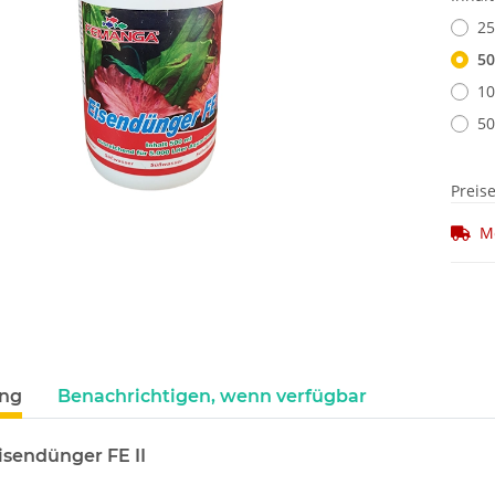
25
50
10
50
Preis
M
ung
Benachrichtigen, wenn verfügbar
sendünger FE II