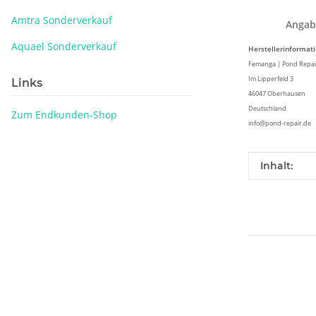
Amtra Sonderverkauf
Angab
Aquael Sonderverkauf
Herstellerinformat
Femanga | Pond Repa
Im Lipperfeld 3
Links
46047 Oberhausen
Deutschland
Zum Endkunden-Shop
info@pond-repair.de
Produkteig
Wert
Inhalt: