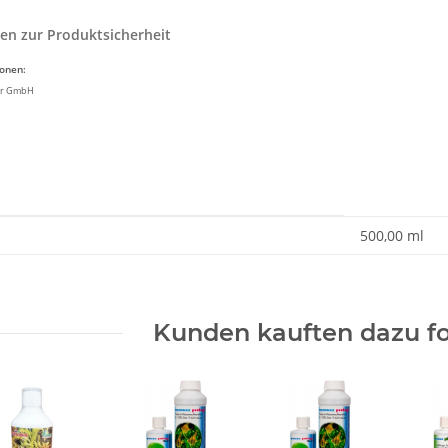
en zur Produktsicherheit
ionen:
ir GmbH
enschaft
500,00 ml
Kunden kauften dazu fo