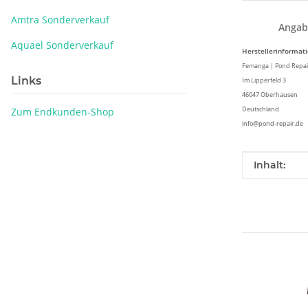
Amtra Sonderverkauf
Angab
Aquael Sonderverkauf
Herstellerinformat
Femanga | Pond Repa
Links
Im Lipperfeld 3
46047 Oberhausen
Deutschland
Zum Endkunden-Shop
info@pond-repair.de
Produkteig
Wert
Inhalt: