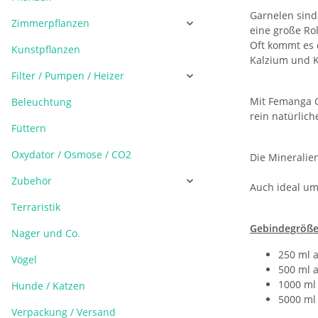
Garnelen sind
Zimmerpflanzen
eine große Rol
Oft kommt es
Kunstpflanzen
Kalzium und K
Filter / Pumpen / Heizer
Mit Femanga G
Beleuchtung
rein natürlich
Füttern
Oxydator / Osmose / CO2
Die Mineralie
Zubehör
Auch ideal u
Terraristik
Gebindegröße
Nager und Co.
250 ml a
Vögel
500 ml a
1000 ml 
Hunde / Katzen
5000 ml 
Verpackung / Versand