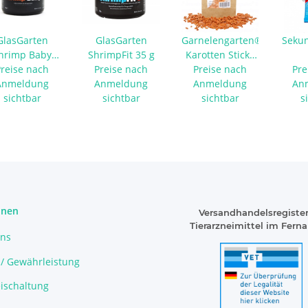
GlasGarten
GlasGarten
Garnelengarten®
Seku
hrimp Baby
ShrimpFit 35 g
Karotten Sticks
Preise nach
Food 35 g
Preise nach
Preise nach
50 g
Pre
Anmeldung
Anmeldung
Anmeldung
An
sichtbar
sichtbar
sichtbar
s
onen
Versandhandelsregister
Tierarzneimittel im Fern
uns
 / Gewährleistung
ischaltung