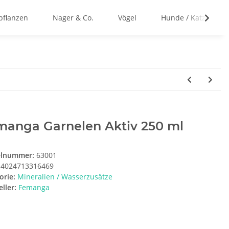
flanzen
Nager & Co.
Vögel
Hunde / Katzen
manga Garnelen Aktiv 250 ml
elnummer:
63001
4024713316469
orie:
Mineralien / Wasserzusätze
ller:
Femanga
t