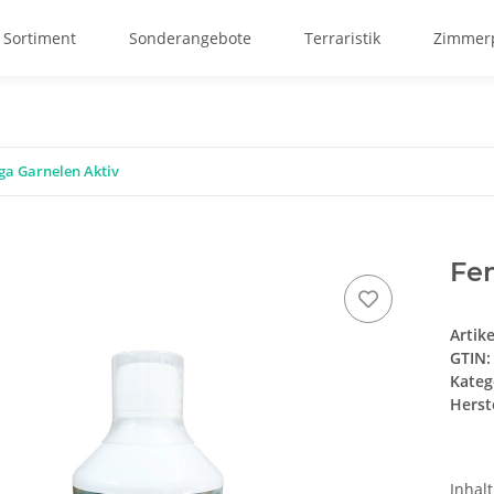
 Sortiment
Sonderangebote
Terraristik
Zimmerp
a Garnelen Aktiv
Fe
Artik
GTIN:
Kateg
Herste
Inhal