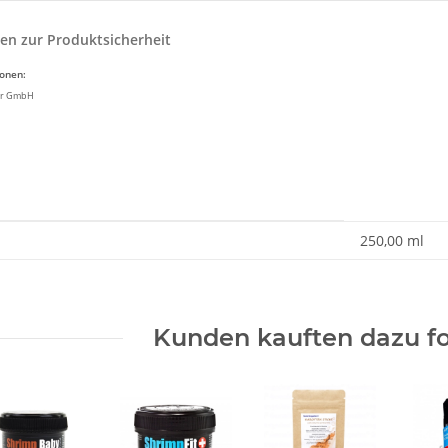
en zur Produktsicherheit
ionen:
ir GmbH
enschaft
250,00 ml
Kunden kauften dazu fo