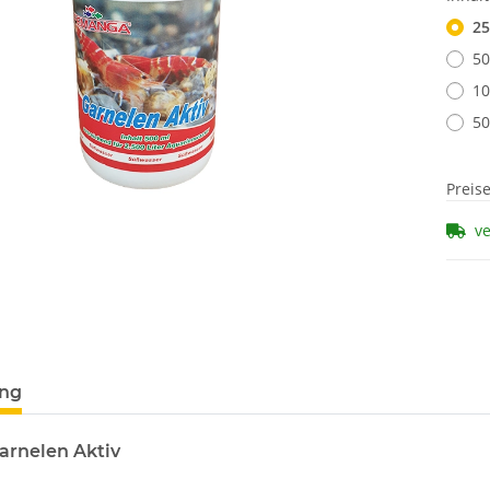
25
50
10
50
Preis
v
ung
rnelen Aktiv