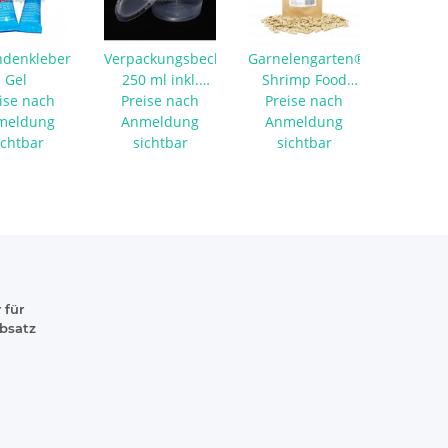
ndenkleber
Verpackungsbecher
Garnelengarten®
Gel
250 ml inkl.
Shrimp Food
ise nach
Preise nach
Deckel - 10
Type Ant with
Preise nach
meldung
Anmeldung
Stück
Calcium 30 g
Anmeldung
ichtbar
sichtbar
sichtbar
 für
absatz