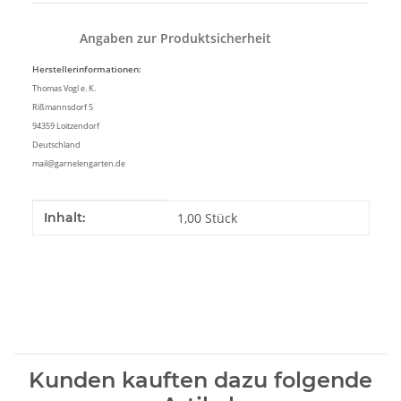
Angaben zur Produktsicherheit
Herstellerinformationen:
Thomas Vogl e. K.
Rißmannsdorf 5
94359 Loitzendorf
Deutschland
mail@garnelengarten.de
Produkteigenschaft
Wert
Inhalt:
1,00 Stück
Kunden kauften dazu folgende