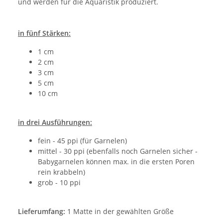
und werden für die Aquaristik produziert.
in fünf Stärken:
1 cm
2 cm
3 cm
5 cm
10 cm
in drei Ausführungen:
fein - 45 ppi (für Garnelen)
mittel - 30 ppi (ebenfalls noch Garnelen sicher -
Babygarnelen können max. in die ersten Poren
rein krabbeln)
grob - 10 ppi
Lieferumfang:
1 Matte in der gewählten Größe