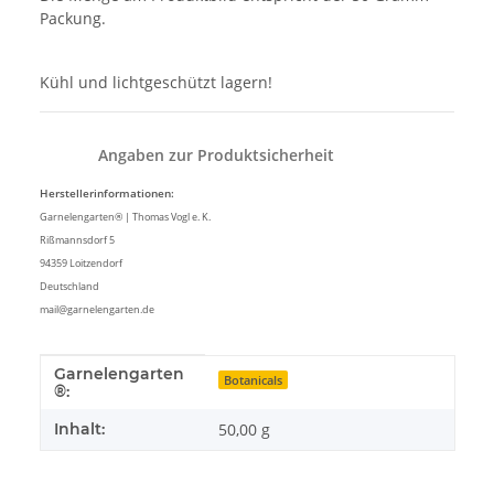
Packung.
Kühl und lichtgeschützt lagern!
Angaben zur Produktsicherheit
Herstellerinformationen:
Garnelengarten® | Thomas Vogl e. K.
Rißmannsdorf 5
94359 Loitzendorf
Deutschland
mail@garnelengarten.de
Garnelengarten
Produkteigenschaft
Wert
Botanicals
®:
Inhalt:
50,00 g