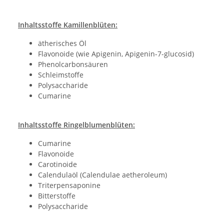
Inhaltsstoffe Kamillenblüten:
ätherisches Öl
Flavonoide (wie Apigenin, Apigenin-7-glucosid)
Phenolcarbonsäuren
Schleimstoffe
Polysaccharide
Cumarine
Inhaltsstoffe Ringelblumenblüten:
Cumarine
Flavonoide
Carotinoide
Calendulaöl (Calendulae aetheroleum)
Triterpensaponine
Bitterstoffe
Polysaccharide