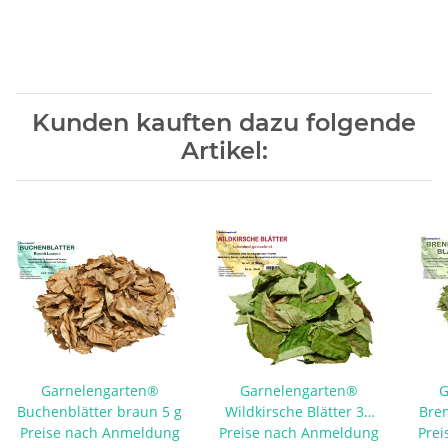
Kunden kauften dazu folgende
Artikel:
Garnelengarten®
Garnelengarten®
G
Buchenblätter braun 5 g
Wildkirsche Blätter 30
Bren
Preise nach Anmeldung
Preise nach Anmeldung
Stück
Prei