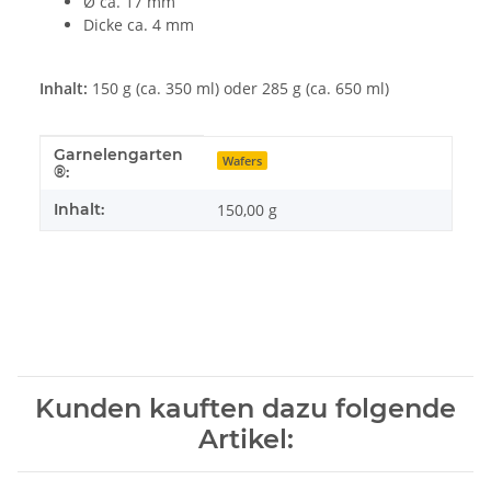
Ø ca. 17 mm
Dicke ca. 4 mm
Inhalt:
150 g (ca. 350 ml) oder 285 g (ca. 650 ml)
Garnelengarten
Produkteigenschaft
Wert
Wafers
®:
Inhalt:
150,00 g
Kunden kauften dazu folgende
Artikel: