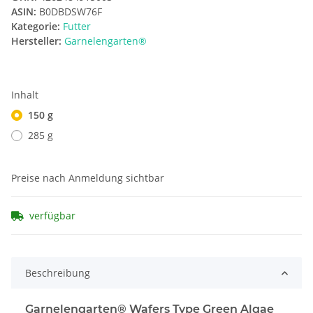
ASIN:
B0DBDSW76F
Kategorie:
Futter
Hersteller:
Garnelengarten®
Inhalt
150 g
285 g
Preise nach Anmeldung sichtbar
verfügbar
Beschreibung
Garnelengarten® Wafers Type Green Algae