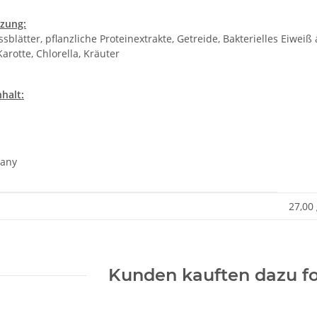
zung:
sblätter, pflanzliche Proteinextrakte, Getreide, Bakterielles Eiwei
arotte, Chlorella, Kräuter
halt:
any
enschaft
27,00
Kunden kauften dazu fo