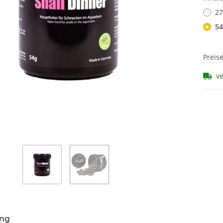
27
54
Preis
v
ung