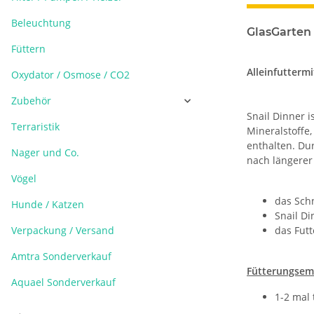
Beleuchtung
GlasGarten 
Füttern
Alleinfutterm
Oxydator / Osmose / CO2
Zubehör
Snail Dinner 
Terraristik
Mineralstoffe
enthalten. Du
Nager und Co.
nach längerer
Vögel
das Schn
Hunde / Katzen
Snail Di
Verpackung / Versand
das Fut
Amtra Sonderverkauf
Fütterungsem
Aquael Sonderverkauf
1-2 mal 