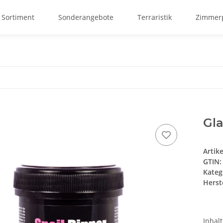
 Sortiment
Sonderangebote
Terraristik
Zimmerp
Gla
Artik
GTIN:
Kateg
Herste
Inhal