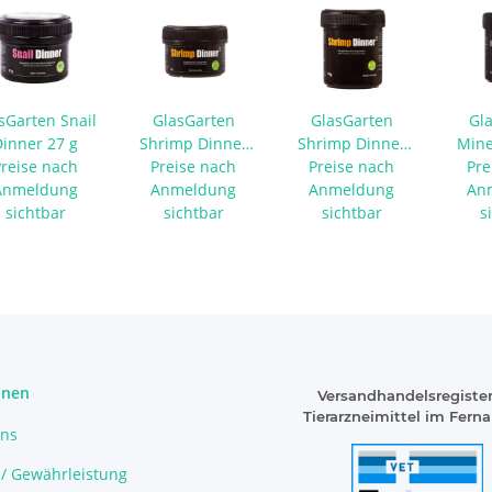
sGarten Snail
GlasGarten
GlasGarten
Gl
Dinner 27 g
Shrimp Dinner
Shrimp Dinner
Mine
Preise nach
Pads 2 - 35 g
Preise nach
Pads 2 - 70 g
Preise nach
Pre
Bit
Anmeldung
Anmeldung
Anmeldung
An
sichtbar
sichtbar
sichtbar
s
onen
Versandhandelsregister
Tierarzneimittel im Fern
uns
 / Gewährleistung