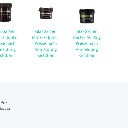
asGarten
GlasGarten
GlasGarten
ral Junkie
Mineral Junkie
Bacter AE 35 g
ise nach
es 100 g
Preise nach
Bites 50 g
Preise nach
meldung
Anmeldung
Anmeldung
ichtbar
sichtbar
sichtbar
 für
absatz