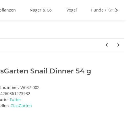
flanzen
Nager & Co.
Vögel
Hunde / Katzen
sGarten Snail Dinner 54 g
elnummer:
W037-002
4260361273932
orie:
Futter
ller:
GlasGarten
t