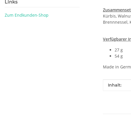
Links
Zusammenset
Zum Endkunden-Shop
Kürbis, Walnus
Brennnessel, K
Verfügbarer In
27 g
54 g
Made in Germ
Produkteig
Wert
Inhalt: