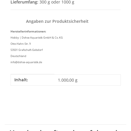
Lieferumfang:
300 g oder 1000 g
Angaben zur Produktsicherheit
Herstellerinformationen:
Hobby | Dohse Aquaristik GmbH & Co. KG
Otto-Hahn-Str. 9
53501 Grafschaft-Gelsdorf
Deutschland
info@dohse-aquaristik.de
Produkteigenschaft
Wert
Inhalt:
1.000,00 g