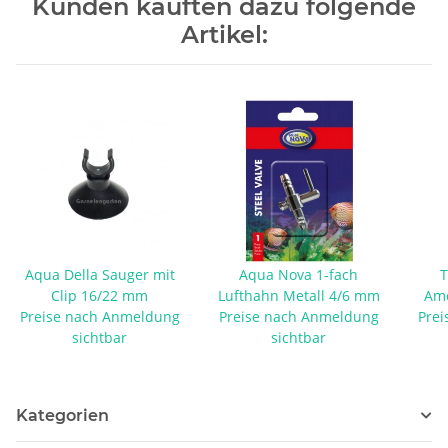
Kunden kauften dazu folgende
Artikel:
Aqua Della Sauger mit
Aqua Nova 1-fach
T
Clip 16/22 mm
Lufthahn Metall 4/6 mm
Ame
Preise nach Anmeldung
Preise nach Anmeldung
Prei
sichtbar
sichtbar
Kategorien