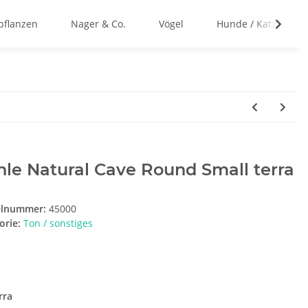
flanzen
Nager & Co.
Vögel
Hunde / Katzen
le Natural Cave Round Small terra
elnummer:
45000
orie:
Ton / sonstiges
e
rra