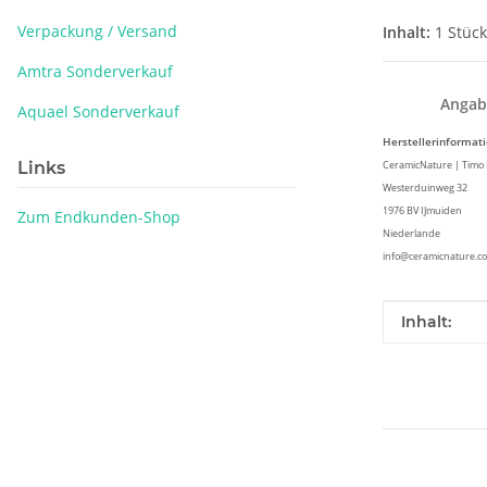
Verpackung / Versand
Inhalt:
1 Stück
Amtra Sonderverkauf
Angab
Aquael Sonderverkauf
Herstellerinformat
Links
CeramicNature | Timo 
Westerduinweg 32
1976 BV IJmuiden
Zum Endkunden-Shop
Niederlande
info@ceramicnature.c
Produkteig
Wert
Inhalt: