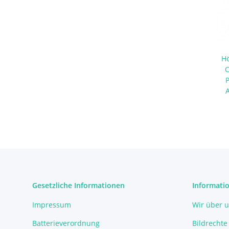
Hö
C
S
Gesetzliche Informationen
Informati
Impressum
Wir über 
Batterieverordnung
Bildrechte