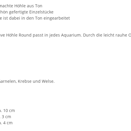
achte Höhle aus Ton
hön gefertigte Einzelstücke
e ist dabei in den Ton eingearbeitet
ave Höhle Round passt in jedes Aquarium. Durch die leicht rauhe 
Garnelen, Krebse und Welse.
a. 10 cm
. 3 cm
a. 4 cm