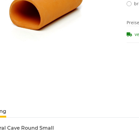
b
Preis
v
ung
ral Cave Round Small