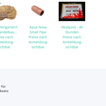
lengarten®
Aqua Nova
Heatpack - 40
ndelbaumblätter
Small Pipe
Stunden
ise nach
0 Stück
Preise nach
Preise nach
meldung
Anmeldung
Anmeldung
ichtbar
sichtbar
sichtbar
 für
absatz