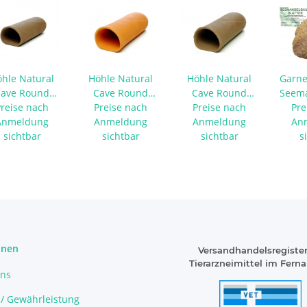
hle Natural
Höhle Natural
Höhle Natural
Garne
ave Round
Cave Round
Cave Round
Seema
mall braun
Preise nach
Medium terra
Preise nach
Medium braun
Preise nach
Pre
3
Anmeldung
Anmeldung
Anmeldung
An
sichtbar
sichtbar
sichtbar
s
onen
Versandhandelsregister
Tierarzneimittel im Fern
uns
 / Gewährleistung