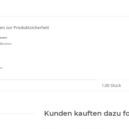
en zur Produktsicherheit
ionen:
Bijnsdorp
om
enschaft
1,00 Stück
Kunden kauften dazu fo