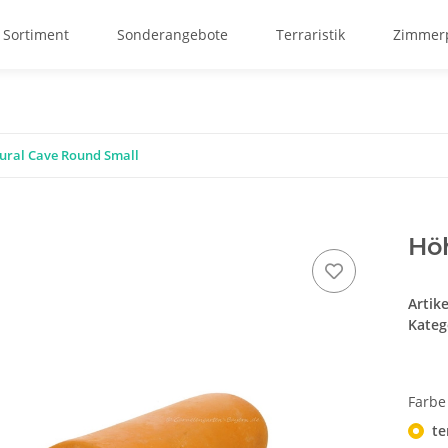
 Sortiment
Sonderangebote
Terraristik
Zimmerp
ural Cave Round Small
Höh
Artik
Kateg
Farb
te