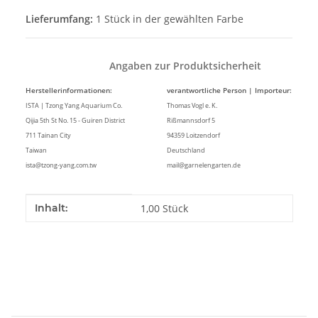
Lieferumfang:
1 Stück in der gewählten Farbe
Angaben zur Produktsicherheit
Herstellerinformationen:
verantwortliche Person | Importeur:
ISTA | Tzong Yang Aquarium Co.
Thomas Vogl e. K.
Qijia 5th St No. 15 - Guiren District
Rißmannsdorf 5
711 Tainan City
94359 Loitzendorf
Taiwan
Deutschland
ista@tzong-yang.com.tw
mail@garnelengarten.de
Produkteigenschaft
Wert
Inhalt:
1,00 Stück