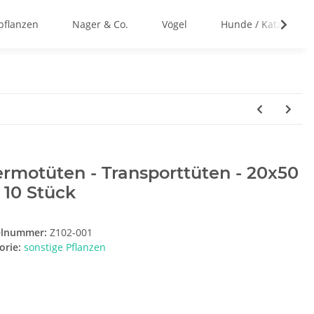
flanzen
Nager & Co.
Vögel
Hunde / Katzen
rmotüten - Transporttüten - 20x50
 10 Stück
elnummer:
Z102-001
orie:
sonstige Pflanzen
t