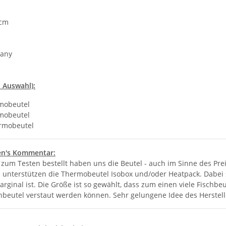
 cm
any
h Auswahl):
mobeutel
mobeutel
rmobeutel
en's Kommentar:
r zum Testen bestellt haben uns die Beutel - auch im Sinne des Pr
unterstützen die Thermobeutel Isobox und/oder Heatpack. Dabei sin
rginal ist. Die Größe ist so gewählt, dass zum einen viele Fisch
enbeutel verstaut werden können. Sehr gelungene Idee des Herstell