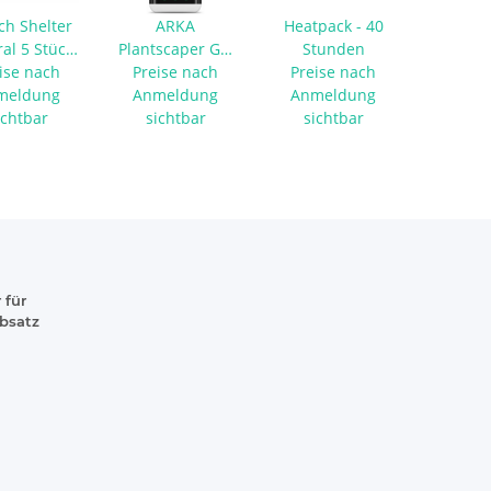
ch Shelter
ARKA
Heatpack - 40
al 5 Stück
Plantscaper Gel
Stunden
ise nach
S
Preise nach
50 g |
Preise nach
meldung
Sekundenkleber
Anmeldung
Anmeldung
ichtbar
sichtbar
sichtbar
 für
absatz