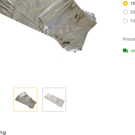
10
50
10
Preis
v
ung