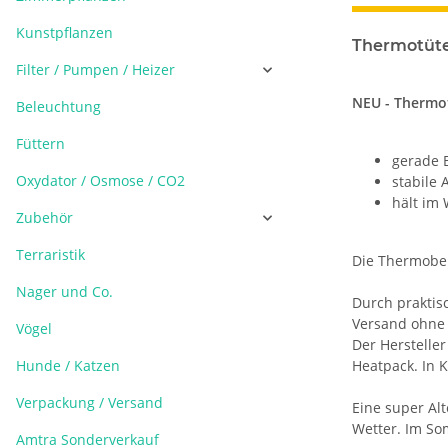
Kunstpflanzen
Thermotüte
Filter / Pumpen / Heizer
NEU - Thermot
Beleuchtung
Füttern
gerade 
Oxydator / Osmose / CO2
stabile
hält im
Zubehör
Terraristik
Die Thermobeu
Nager und Co.
Durch praktis
Versand ohne 
Vögel
Der Herstelle
Hunde / Katzen
Heatpack. In 
Verpackung / Versand
Eine super Al
Wetter. Im So
Amtra Sonderverkauf