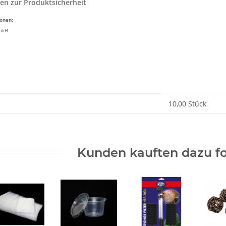
en zur Produktsicherheit
ionen:
GmbH
enschaft
10,00 Stück
Kunden kauften dazu fo