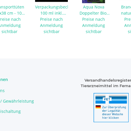
ansporttüten
Verpackungsbecher
Aqua Nova
Bran
x38 cm - 100
100 ml inkl.
Doppelter Bio-
natur
Preise nach
Stück
Preise nach
Deckel - 10
Schwammfilter
Preise nach
Pre
Anmeldung
Anmeldung
Stück
Anmeldung
NSF-200L
An
sichtbar
sichtbar
sichtbar
s
onen
Versandhandelsregister
Tierarzneimittel im Fern
uns
 / Gewährleistung
ischaltung