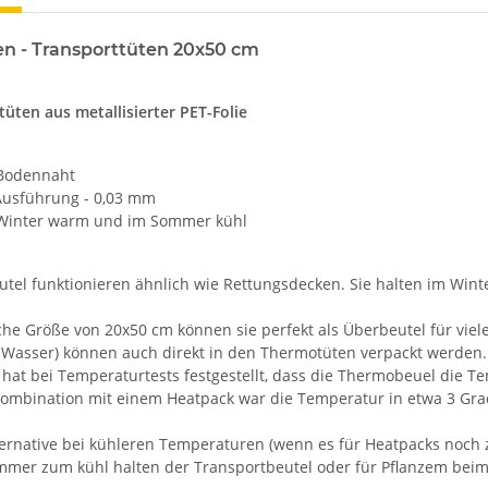
n - Transporttüten
20x50 cm
üten aus metallisierter PET-Folie
Bodennaht
 Ausführung - 0,03 mm
 Winter warm und im Sommer kühl
tel funktionieren ähnlich wie Rettungsdecken. Sie halten im Wi
che Größe von 20x50 cm können sie perfekt als Überbeutel für viel
Wasser) können auch direkt in den Thermotüten verpackt werden.
r hat bei Temperaturtests festgestellt, dass die Thermobeuel die 
Kombination mit einem Heatpack war die Temperatur in etwa 3 Gra
ternative bei kühleren Temperaturen (wenn es für Heatpacks noch 
mmer zum kühl halten der Transportbeutel oder für Pflanzem be