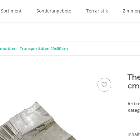
 Sortiment
Sonderangebote
Terraristik
Zimmerp
motüten - Transporttüten 20x50 cm
The
cm
Artik
Kateg
Inhal