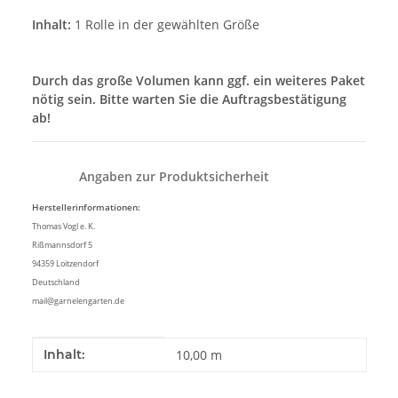
Inhalt:
1 Rolle in der gewählten Größe
Durch das große Volumen kann ggf. ein weiteres Paket
nötig sein. Bitte warten Sie die Auftragsbestätigung
ab!
Angaben zur Produktsicherheit
Herstellerinformationen:
Thomas Vogl e. K.
Rißmannsdorf 5
94359 Loitzendorf
Deutschland
mail@garnelengarten.de
Produkteigenschaft
Wert
Inhalt:
10,00 m