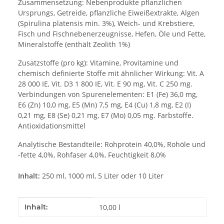
Zusammensetzung: Nebenprodukte pflanzlichen
Ursprungs, Getreide, pflanzliche Eiweißextrakte, Algen
(Spirulina platensis min. 3%), Weich- und Krebstiere,
Fisch und Fischnebenerzeugnisse, Hefen, Öle und Fette,
Mineralstoffe (enthält Zeolith 1%)
Zusatzstoffe (pro kg): Vitamine, Provitamine und
chemisch definierte Stoffe mit ähnlicher Wirkung: Vit. A
28 000 IE, Vit. D3 1 800 IE, Vit. E 90 mg, Vit. C 250 mg.
Verbindungen von Spurenelementen: E1 (Fe) 36,0 mg,
E6 (Zn) 10,0 mg, E5 (Mn) 7,5 mg, E4 (Cu) 1,8 mg, E2 (I)
0,21 mg, E8 (Se) 0,21 mg, E7 (Mo) 0,05 mg. Farbstoffe.
Antioxidationsmittel
Analytische Bestandteile: Rohprotein 40,0%, Rohöle und
-fette 4,0%, Rohfaser 4,0%, Feuchtigkeit 8,0%
Inhalt:
250 ml, 1000 ml, 5 Liter oder 10 Liter
Produkteigenschaft
Wert
Inhalt:
10,00 l