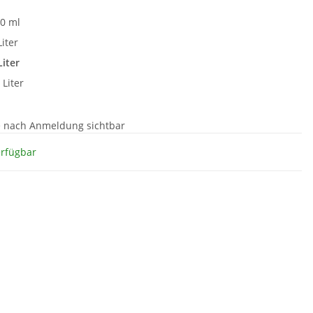
t
0 ml
Liter
Liter
 Liter
e nach Anmeldung sichtbar
erfügbar