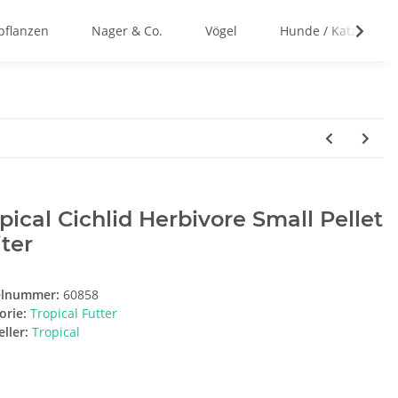
flanzen
Nager & Co.
Vögel
Hunde / Katzen
pical Cichlid Herbivore Small Pellet
iter
elnummer:
60858
orie:
Tropical Futter
ller:
Tropical