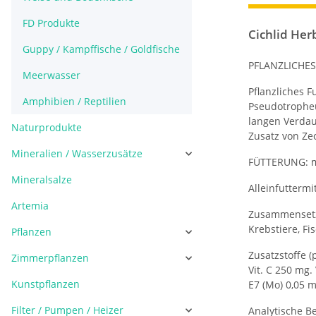
FD Produkte
Cichlid Her
Guppy / Kampffische / Goldfische
PFLANZLICHES
Meerwasser
Pflanzliches F
Amphibien / Reptilien
Pseudotropheu
langen Verdau
Naturprodukte
Zusatz von Ze
Mineralien / Wasserzusätze
FÜTTERUNG: me
Mineralsalze
Alleinfuttermit
Artemia
Zusammensetzu
Krebstiere, Fi
Pflanzen
Zusatzstoffe (
Zimmerpflanzen
Vit. C 250 mg.
Kunstpflanzen
E7 (Mo) 0,05 m
Filter / Pumpen / Heizer
Analytische Be