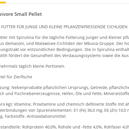
bivore Small Pellet
 FUTTER FÜR JUNGE UND KLEINE PFLANZENFRESSENDE CICHLIDEN
utter mit Spirulina für die tägliche Fütterung junger und kleiner 
s demasoni, und Malawisee-Cichliden der Mbuna-Gruppe. Der hoh
ungstrakt vor entzündlichen Bedingungen. Die in Spirulina enthalt
olith fördert die Gesundheit des Verdauungssystems sowie die Au
hrmals täglich kleine Portionen.
tel für Zierfische
ng: Nebenprodukte pflanzlichen Ursprungs, Getreide, pflanzliche E
sch und Fischnebenerzeugnisse, Hefen, Öle und Fette, Mineralstoffe
pro kg): Vitamine, Provitamine und chemisch definierte Stoffe mit ähnl
 Verbindungen von Spurenelementen: E1 (Fe) 36,0 mg, E6 (Zn) 10,0 mg,
g. Farbstoffe. Antioxidationsmittel
standteile: Rohprotein 40,0%, Rohöle und -fette 4,0%, Rohfaser 4,0