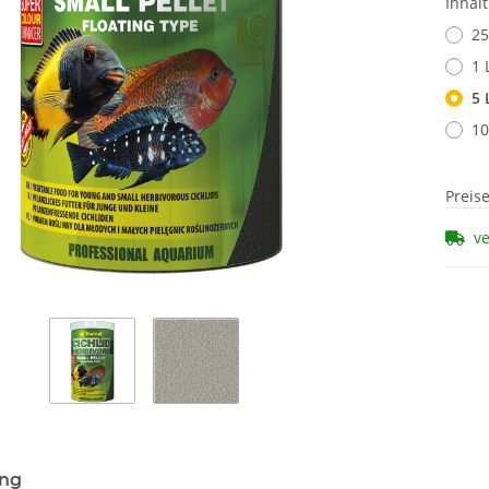
Inhal
25
1 
5 
10
Preis
v
ung