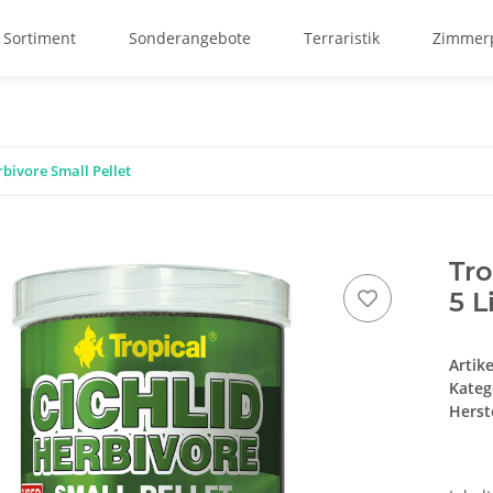
 Sortiment
Sonderangebote
Terraristik
Zimmerp
rbivore Small Pellet
Tro
5 L
Artik
Kateg
Herste