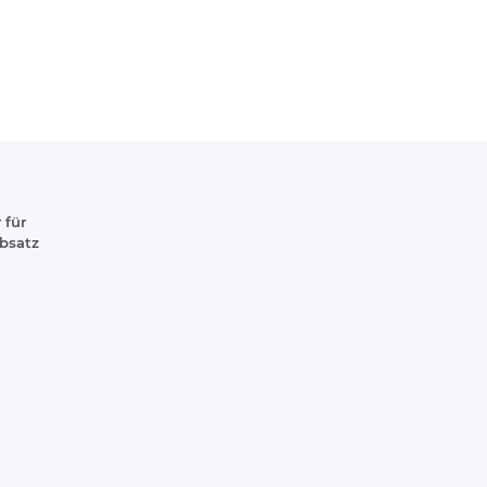
 für
absatz