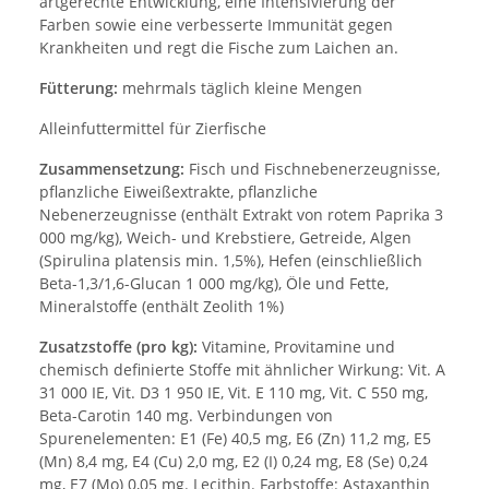
artgerechte Entwicklung, eine Intensivierung der
Farben sowie eine verbesserte Immunität gegen
Krankheiten und regt die Fische zum Laichen an.
Fütterung:
mehrmals täglich kleine Mengen
Alleinfuttermittel für Zierfische
Zusammensetzung:
Fisch und Fischnebenerzeugnisse,
pflanzliche Eiweißextrakte, pflanzliche
Nebenerzeugnisse (enthält Extrakt von rotem Paprika 3
000 mg/kg), Weich- und Krebstiere, Getreide, Algen
(Spirulina platensis min. 1,5%), Hefen (einschließlich
Beta-1,3/1,6-Glucan 1 000 mg/kg), Öle und Fette,
Mineralstoffe (enthält Zeolith 1%)
Zusatzstoffe (pro kg):
Vitamine, Provitamine und
chemisch definierte Stoffe mit ähnlicher Wirkung: Vit. A
31 000 IE, Vit. D3 1 950 IE, Vit. E 110 mg, Vit. C 550 mg,
Beta-Carotin 140 mg. Verbindungen von
Spurenelementen: E1 (Fe) 40,5 mg, E6 (Zn) 11,2 mg, E5
(Mn) 8,4 mg, E4 (Cu) 2,0 mg, E2 (I) 0,24 mg, E8 (Se) 0,24
mg, E7 (Mo) 0,05 mg. Lecithin. Farbstoffe: Astaxanthin