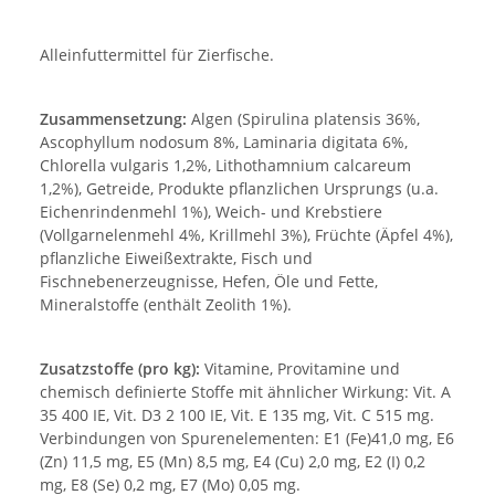
Alleinfuttermittel für Zierfische.
Zusammensetzung:
Algen (Spirulina platensis 36%,
Ascophyllum nodosum 8%, Laminaria digitata 6%,
Chlorella vulgaris 1,2%, Lithothamnium calcareum
1,2%), Getreide, Produkte pflanzlichen Ursprungs (u.a.
Eichenrindenmehl 1%), Weich- und Krebstiere
(Vollgarnelenmehl 4%, Krillmehl 3%), Früchte (Äpfel 4%),
pflanzliche Eiweißextrakte, Fisch und
Fischnebenerzeugnisse, Hefen, Öle und Fette,
Mineralstoffe (enthält Zeolith 1%).
Zusatzstoffe (pro kg):
Vitamine, Provitamine und
chemisch definierte Stoffe mit ähnlicher Wirkung: Vit. A
35 400 IE, Vit. D3 2 100 IE, Vit. E 135 mg, Vit. C 515 mg.
Verbindungen von Spurenelementen: E1 (Fe)41,0 mg, E6
(Zn) 11,5 mg, E5 (Mn) 8,5 mg, E4 (Cu) 2,0 mg, E2 (I) 0,2
mg, E8 (Se) 0,2 mg, E7 (Mo) 0,05 mg.