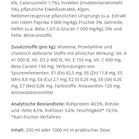
6%, Calanusmehl 1,7%), Insekten (Insektenlarvenmehl
5%), pflanzliche Eiweißextrakte, Algen,
Nebenerzeugnisse pflanzlichen Ursprungs (u.a. Extrakt
von rotem Paprika 3 000 mg/kg), Früchte 3%, Getreide,
Hefen (u.a. Beta-1,3/1,6-Glucan 1 000 mg/kg), Öle und
Fette, Mineralstoffe.
Zusatzstoffe (pro kg):
Vitamine, Provitamine und
chemisch definierte Stoffe mit ähnlicher Wirkung: Vit. A
41 000 IE, Vit. D3 2 400 IE, Vit. E 155 mg, Vit. C 600 mg,
Beta-Carotin 150 mg. Verbindungen von
Spurenelementen: E1 (Fe) 42,5 mg, E6 (Zn) 11,8 mg, E5
(Mn) 8,8 mg, E4 (Cu) 2,1 mg, E2 (I) 0,26 mg, E8 (Se) 0,26
mg, E7 (Mo) 0,06 mg. Farbstoffe: Astaxanthin 120 mg.
Antioxidationsmittel.
Analytische Bestandteile:
Rohprotein 40,5%, Rohöle
und -fette 8,5%, Rohfaser 5,6%, Feuchtigkeit* 10,5%.
*Karl-Fischer-Verfahren
Inhalt:
250 ml oder 1000 ml in praktischer Dose