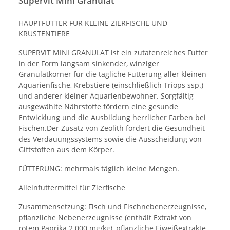
Supervit Mini Granulat
HAUPTFUTTER FÜR KLEINE ZIERFISCHE UND
KRUSTENTIERE
SUPERVIT MINI GRANULAT ist ein zutatenreiches Futter
in der Form langsam sinkender, winziger
Granulatkörner für die tägliche Fütterung aller kleinen
Aquarienfische, Krebstiere (einschließlich Triops ssp.)
und anderer kleiner Aquarienbewohner. Sorgfältig
ausgewählte Nährstoffe fördern eine gesunde
Entwicklung und die Ausbildung herrlicher Farben bei
Fischen.Der Zusatz von Zeolith fördert die Gesundheit
des Verdauungssystems sowie die Ausscheidung von
Giftstoffen aus dem Körper.
FÜTTERUNG: mehrmals täglich kleine Mengen.
Alleinfuttermittel für Zierfische
Zusammensetzung: Fisch und Fischnebenerzeugnisse,
pflanzliche Nebenerzeugnisse (enthält Extrakt von
rotem Paprika 2 000 mg/kg), pflanzliche Eiweißextrakte,