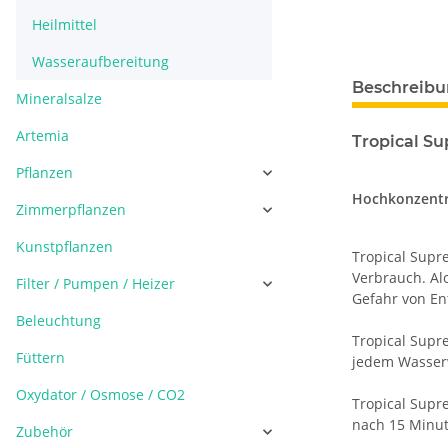
Heilmittel
Wasseraufbereitung
Beschreib
Mineralsalze
Artemia
Tropical S
Pflanzen
Hochkonzentri
Zimmerpflanzen
Kunstpflanzen
Tropical Supr
Verbrauch. Alo
Filter / Pumpen / Heizer
Gefahr von En
Beleuchtung
Tropical Supr
Füttern
jedem Wasser
Oxydator / Osmose / CO2
Tropical Supr
nach 15 Minut
Zubehör