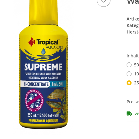
Wa
Artik
Kateg
Herste
Inhal
50
10
25
Preis
v