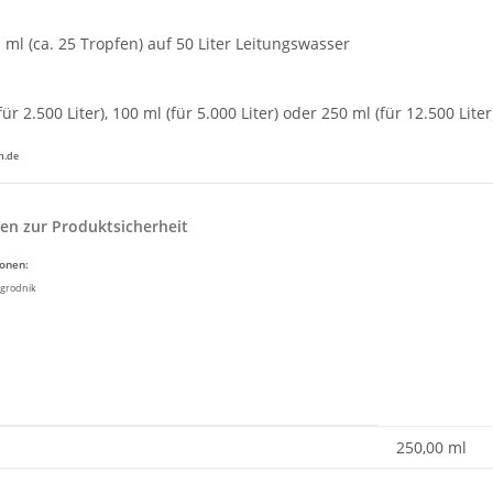
 ml (ca. 25 Tropfen) auf 50 Liter Leitungswasser
für 2.500 Liter), 100 ml (für 5.000 Liter) oder 250 ml (für 12.500 Liter
n.de
en zur Produktsicherheit
ionen:
grodnik
enschaft
250,00 ml