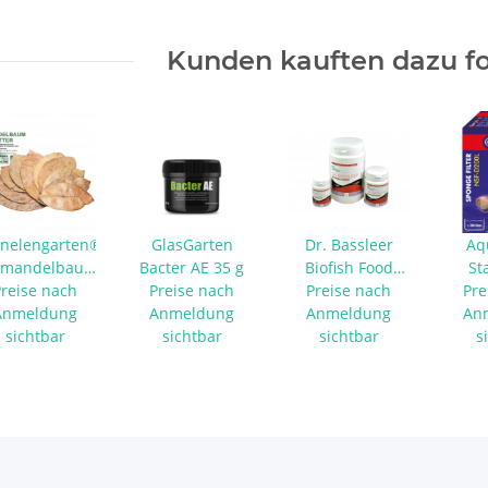
Kunden kauften dazu fo
nelengarten®
GlasGarten
Dr. Bassleer
Aq
mandelbaumblätter
Bacter AE 35 g
Biofish Food
St
Preise nach
10 Stück
Preise nach
Baby+Nano S 60
Preise nach
Schw
Pre
Anmeldung
Anmeldung
Anmeldung
g
An
NS
sichtbar
sichtbar
sichtbar
s