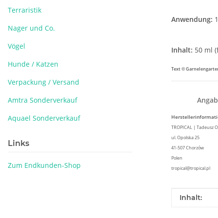
Terraristik
Anwendung:
1
Nager und Co.
Vögel
Inhalt:
50 ml (
Hunde / Katzen
Text © Garnelengarte
Verpackung / Versand
Amtra Sonderverkauf
Angab
Aquael Sonderverkauf
Herstellerinformat
TROPICAL | Tadeusz O
ul. Opolska 25
Links
41-507 Chorzów
Polen
Zum Endkunden-Shop
tropical@tropical.pl
Produkteig
Wert
Inhalt: