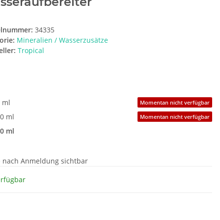
sseraufbereiter
elnummer:
34335
orie:
Mineralien / Wasserzusätze
ller:
Tropical
t
 ml
Momentan nicht verfügbar
0 ml
Momentan nicht verfügbar
0 ml
e nach Anmeldung sichtbar
erfügbar