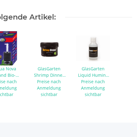
lgende Artikel:
ua Nova
GlasGarten
GlasGarten
and Bio-
Shrimp Dinner
Liquid Humin+
ammfilter
ise nach
Pads 2 - 35 g
Preise nach
Preise nach
250 ml
meldung
F-D200L
Anmeldung
Anmeldung
ichtbar
sichtbar
sichtbar