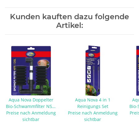
Kunden kauften dazu folgende
Artikel:
Aqua Nova Doppelter
Aqua Nova 4 in 1
Aq
Bio-Schwammfilter NSF-
Reinigungs Set
Bio-
Preise nach Anmeldung
120L
Preise nach Anmeldung
Prei
sichtbar
sichtbar