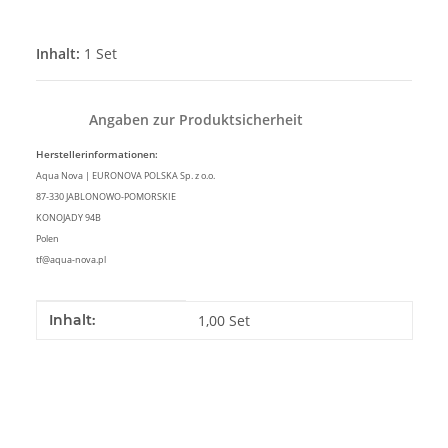
Inhalt:
1 Set
Angaben zur Produktsicherheit
Herstellerinformationen:
Aqua Nova | EURONOVA POLSKA Sp. z o.o.
87-330 JABLONOWO-POMORSKIE
KONOJADY 94B
Polen
tf@aqua-nova.pl
Produkteigenschaft
Wert
Inhalt:
1,00 Set