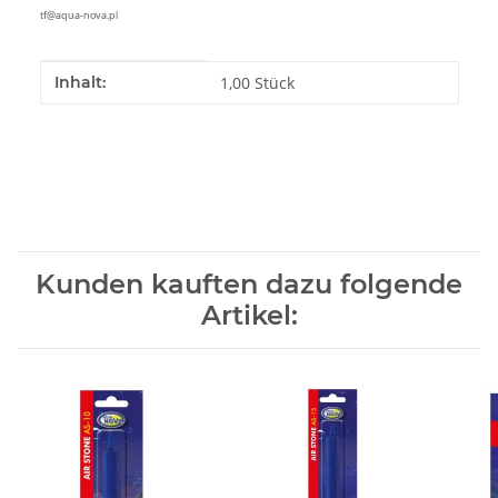
tf@aqua-nova.pl
Produkteigenschaft
Wert
Inhalt:
1,00 Stück
Kunden kauften dazu folgende
Artikel: