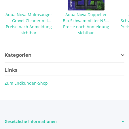
Aqua Nova Mulmsauger
Aqua Nova Doppelter
- Gravel Cleaner mit
Bio-Schwammfilter NSF-
Sch
Preise nach Anmeldung
Ansaugpumpe M
Preise nach Anmeldung
120L
Prei
sichtbar
sichtbar
Kategorien
Links
Zum Endkunden-Shop
Gesetzliche Informationen