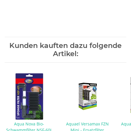
Kunden kauften dazu folgende
Artikel:
Aqua Nova Bio-
Aquael Versamax FZN
Aqua
Schwammfilter NSF-60L
Mini - Ersatzfilter