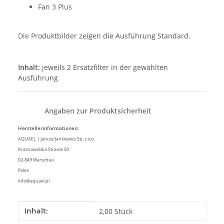
Fan 3 Plus
Die Produktbilder zeigen die Ausführung Standard.
Inhalt:
jeweils 2 Ersatzfilter in der gewählten
Ausführung
Angaben zur Produktsicherheit
Herstellerinformationen:
AQUAEL | Janusz Jankiewicz Sp. z o.o.
Krasnowolska Strasse 50
02-849 Warschau
Polen
info@aquael.pl
Produkteigenschaft
Wert
Inhalt:
2,00 Stück