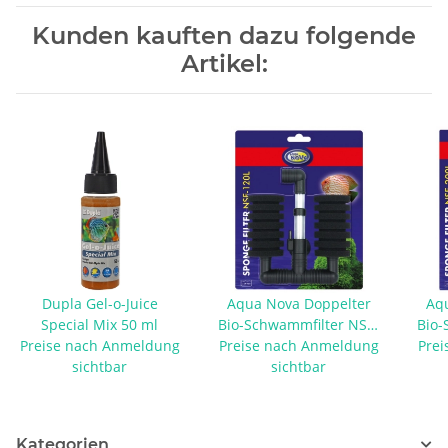
Kunden kauften dazu folgende
Artikel:
Dupla Gel-o-Juice
Aqua Nova Doppelter
Aq
Special Mix 50 ml
Bio-Schwammfilter NSF-
Bio-
Preise nach Anmeldung
Preise nach Anmeldung
120L
Prei
sichtbar
sichtbar
Kategorien