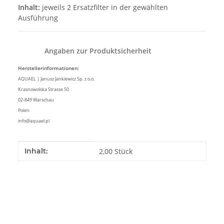
Inhalt:
jeweils 2 Ersatzfilter in der gewählten
Ausführung
Angaben zur Produktsicherheit
Herstellerinformationen:
AQUAEL | Janusz Jankiewicz Sp. z o.o.
Krasnowolska Strasse 50
02-849 Warschau
Polen
info@aquael.pl
Produkteigenschaft
Wert
Inhalt:
2,00 Stück