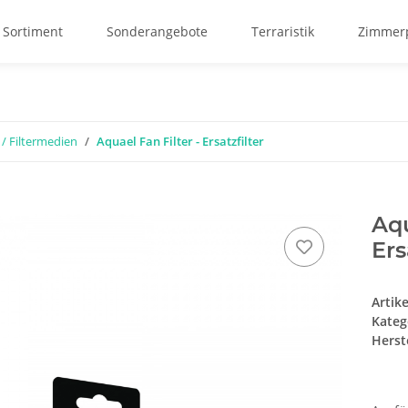
 Sortiment
Sonderangebote
Terraristik
Zimmerp
r / Filtermedien
Aquael Fan Filter - Ersatzfilter
Aqu
Ers
Artik
Kateg
Herste