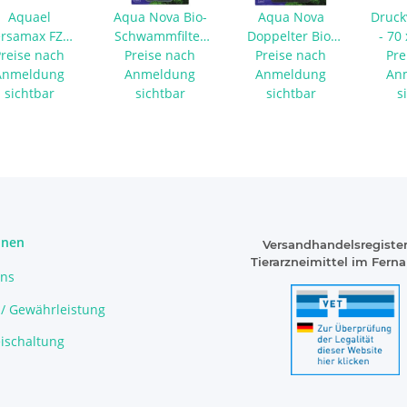
Aquael
Aqua Nova Bio-
Aqua Nova
Druck
ersamax FZN
Schwammfilter
Doppelter Bio-
- 70
Preise nach
Mini -
Preise nach
NSF-60L
Schwammfilter
Preise nach
Pre
Anmeldung
Ersatzfilter
Anmeldung
Anmeldung
NSF-200L
An
Carbomax
sichtbar
sichtbar
sichtbar
s
onen
Versandhandelsregister
Tierarzneimittel im Fern
uns
 / Gewährleistung
ischaltung