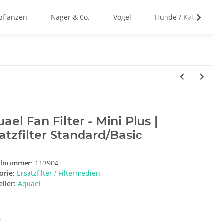
flanzen
Nager & Co.
Vögel
Hunde / Katzen
ael Fan Filter - Mini Plus |
atzfilter Standard/Basic
elnummer:
113904
orie:
Ersatzfilter / Filtermedien
ller:
Aquael