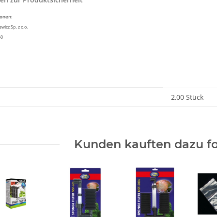
ionen:
icz Sp. z o.o.
50
enschaft
2,00 Stück
Kunden kauften dazu fo