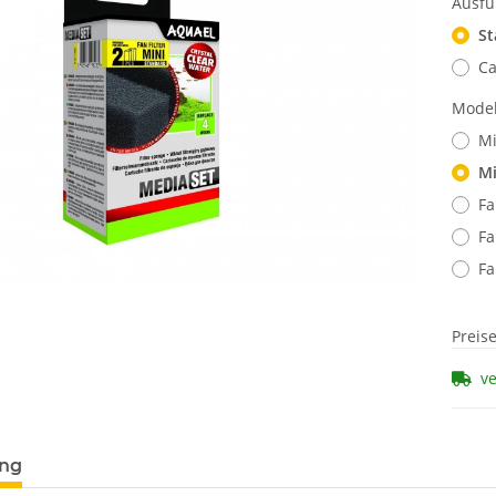
Ausf
St
C
Mode
Mi
Mi
Fa
Fa
Fa
Preis
v
ung