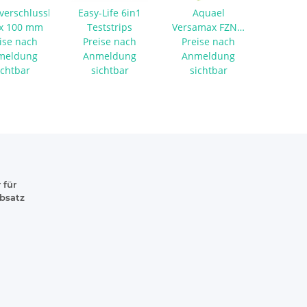
verschlussbeutel
Easy-Life 6in1
Aquael
 x 100 mm
Teststrips
Versamax FZN 1
ise nach
Preise nach
- Ersatzfilter
Preise nach
meldung
Anmeldung
Anmeldung
ichtbar
sichtbar
sichtbar
 für
absatz