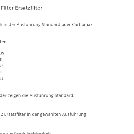
ilter Ersatzfilter
ich in der Ausführung Standard oder Carbomax
lter
us
s
us
us
us
lder zeigen die Ausführung Standard.
 2 Ersatzfilter in der gewählten Ausführung
en zur Produktsicherheit