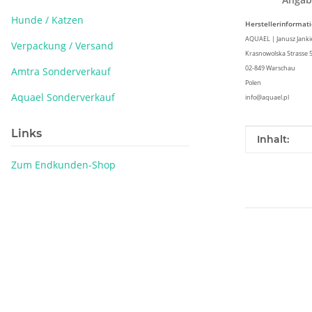
Hunde / Katzen
Herstellerinformat
AQUAEL | Janusz Jankiew
Verpackung / Versand
Krasnowolska Strasse 
02-849 Warschau
Amtra Sonderverkauf
Polen
Aquael Sonderverkauf
info@aquael.pl
Links
Produkteig
Wert
Inhalt:
Zum Endkunden-Shop