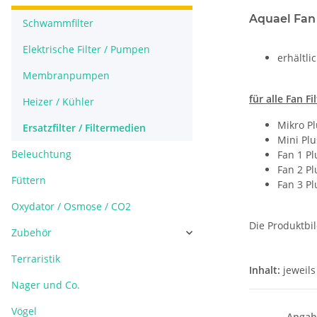
Aquael Fan F
Schwammfilter
Elektrische Filter / Pumpen
erhältl
Membranpumpen
für alle Fan Fi
Heizer / Kühler
Mikro Pl
Ersatzfilter / Filtermedien
Mini Plu
Beleuchtung
Fan 1 Pl
Fan 2 Pl
Füttern
Fan 3 Pl
Oxydator / Osmose / CO2
Die Produktbi
Zubehör
Terraristik
Inhalt:
jeweils
Nager und Co.
Vögel
Angab