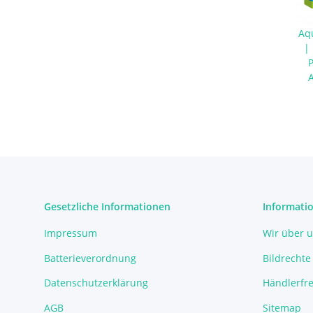
Aq
| 
m
Zu
Gesetzliche Informationen
Informati
Impressum
Wir über 
Batterieverordnung
Bildrechte
Datenschutzerklärung
Händlerfre
AGB
Sitemap