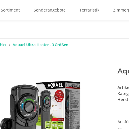
 Sortiment
Sonderangebote
Terraristik
Zimmerp
hler
Aquael Ultra Heater - 3 Größen
Aqu
Artik
Kateg
Herste
Ausf