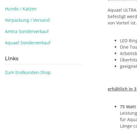
Hunde / Katzen
Aquael ULTRA 
befestigt wer
Verpackung / Versand
von Vorteil ist.
Amtra Sonderverkauf
LED Rin
Aquael Sonderverkauf
One Tou
Arbeits
Links
Überhit
geeigne
Zum Endkunden-Shop
erhältlich in 
75 Watt
Leistung
für Aqua
Länge ca