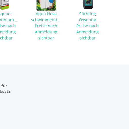
Aquael
Aqua Nova
Söchting
atinium
schwimmender
Oxydator
r - 75 Watt
ise nach
Magnetscheibenreiniger
Preise nach
Flüssigkeit 6%
Preise nach
meldung
Anmeldung
S
Anmeldung
ichtbar
sichtbar
sichtbar
 für
absatz