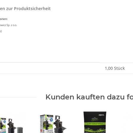
en zur Produktsicherheit
ionen:
icz Sp. z o.o.
50
enschaft
1,00 Stück
Kunden kauften dazu fo