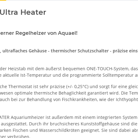
Ultra Heater
erner Regelheizer von Aquael!
, ultraflaches Gehäuse - thermischer Schutzschalter - präzise ei
 der Heizstab mit dem äußerst bequemen ONE-TOUCH-System, das 
die aktuelle Ist-Temperatur und die programmierte Solltemperatur a
sche Thermostat ist sehr präzise (+/- 0,25°C) und sorgt für eine 
esen optimale thermische Behaglichkeit garantiert wird. Die Temp
 auch bei zur Behandlung von Fischkrankheiten, wie der Ichthyoph
TER Aquariumheizer ist außerdem mit einem integrierten System 
 ausgestattet. Durch ihr bruchsicheres Kunststoffgehäuse sind d
arken Fischen und Wasserschildkröten geeignet. Sie sind dabei abs
er verbrühen.