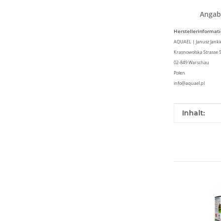
Angab
Herstellerinformat
AQUAEL | Janusz Jankiew
Krasnowolska Strasse 
02-849 Warschau
Polen
info@aquael.pl
Produkteig
Wert
Inhalt: