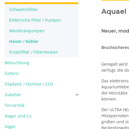
Schwammfilter
Aquael 
Elektrische Filter / Pumpen
Membranpumpen
Neuer, mod
Heizer / Kühler
Bruchsicheres
Ersatzfilter / Filtermedien
Beleuchtung
Geregelt wird
verfügt, die 
Füttern
Das elektroni
Oxydator / Osmose / CO2
Aquariumlebew
die Heizstäbe
Zubehör
können.
Terraristik
Der ULTRA HEA
Hitzeperioden
Nager und Co.
großen und st
Vögel
Beckenbewohn