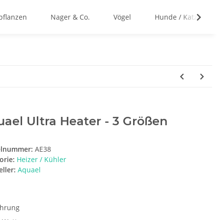
flanzen
Nager & Co.
Vögel
Hunde / Katzen
ael Ultra Heater - 3 Größen
elnummer:
AE38
orie:
Heizer / Kühler
ller:
Aquael
ührung