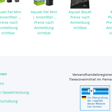
uael Pat Mini
Aquael Pat Mini
Aquael Basalt
Innenfilter -
| Innenfilter -
Preise nach
Pl
it Tropical
Preise nach
Preise nach
ohne
Anmeldung
Heate
Pre
satzschwamm
Anmeldung
Zusatzschwamm
Anmeldung
sichtbar
An
sichtbar
sichtbar
s
onen
Versandhandelsregister
Tierarzneimittel im Fern
uns
 / Gewährleistung
ischaltung