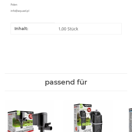
Polen
info@aquael.pl
Produkteigenschaft
Wert
Inhalt:
1,00 Stück
passend für