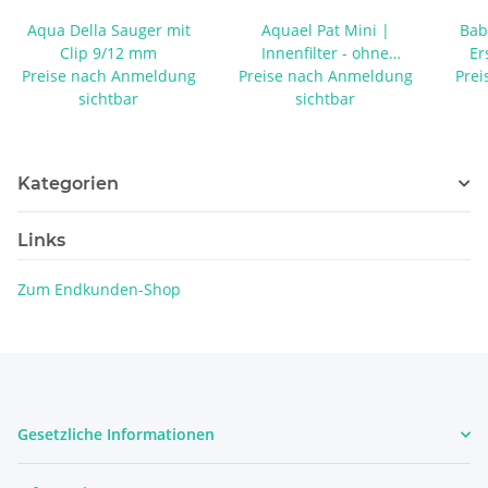
Aqua Della Sauger mit
Aquael Pat Mini |
Bab
Clip 9/12 mm
Innenfilter - ohne
Er
Preise nach Anmeldung
Preise nach Anmeldung
Zusatzschwamm
Prei
sichtbar
sichtbar
Kategorien
Links
Zum Endkunden-Shop
Gesetzliche Informationen