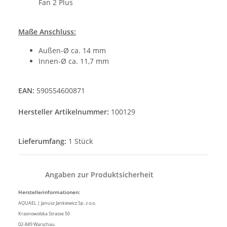
Fan 2 Plus
Maße Anschluss:
Außen-Ø ca. 14 mm
Innen-Ø ca. 11,7 mm
EAN:
590554600871
Hersteller Artikelnummer:
100129
Lieferumfang:
1 Stück
Angaben zur Produktsicherheit
Herstellerinformationen:
AQUAEL | Janusz Jankiewicz Sp. z o.o.
Krasnowolska Strasse 50
02-849 Warschau