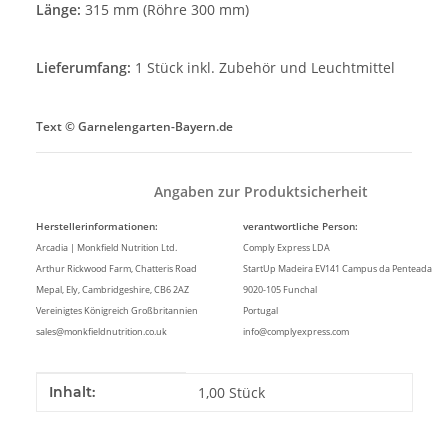
Länge:
315 mm (Röhre 300 mm)
Lieferumfang:
1 Stück inkl. Zubehör und Leuchtmittel
Text © Garnelengarten-Bayern.de
Angaben zur Produktsicherheit
Herstellerinformationen:
verantwortliche Person:
Arcadia | Monkfield Nutrition Ltd.
Comply Express LDA
Arthur Rickwood Farm, Chatteris Road
StartUp Madeira EV141 Campus da Penteada
Mepal, Ely, Cambridgeshire, CB6 2AZ
9020-105 Funchal
Vereinigtes Königreich Großbritannien
Portugal
sales@monkfieldnutrition.co.uk
info@complyexpress.com
Produkteigenschaft
Wert
Inhalt:
1,00 Stück