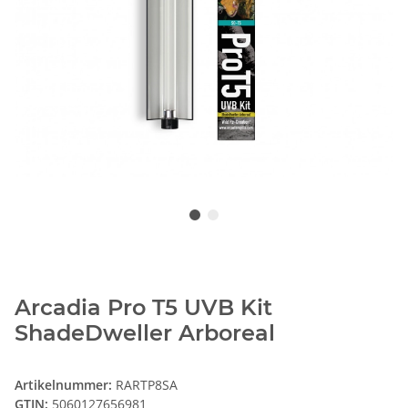
Arcadia Pro T5 UVB Kit
ShadeDweller Arboreal
Artikelnummer:
RARTP8SA
GTIN:
5060127656981