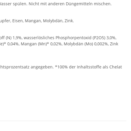
 Wasser spülen. Nicht mit anderen Düngemitteln mischen.
upfer, Eisen, Mangan, Molybdän, Zink.
off (N) 1,9%, wasserlösliches Phosphorpentoxid (P2O5) 3,0%,
 (Fe)* 0,04%, Mangan (Mn)* 0,02%, Molybdän (Mo) 0,002%, Zink
chtsprozentsatz angegeben. *100% der Inhaltsstoffe als Chelat