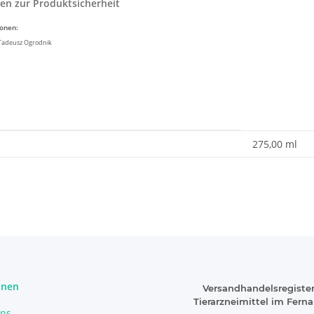
en zur Produktsicherheit
ionen:
 Tadeusz Ogrodnik
enschaft
275,00 ml
onen
Versandhandelsregister
Tierarzneimittel im Fern
uns