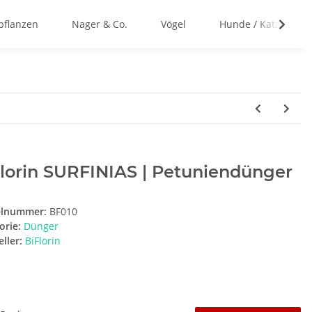
flanzen
Nager & Co.
Vögel
Hunde / Katzen
lorin SURFINIAS | Petuniendünger
elnummer:
BF010
orie:
Dünger
ller:
BiFlorin
t