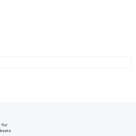
 für
absatz