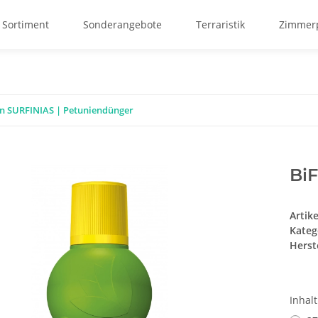
 Sortiment
Sonderangebote
Terraristik
Zimmerp
in SURFINIAS | Petuniendünger
BiF
Artik
Kateg
Herste
Inhal