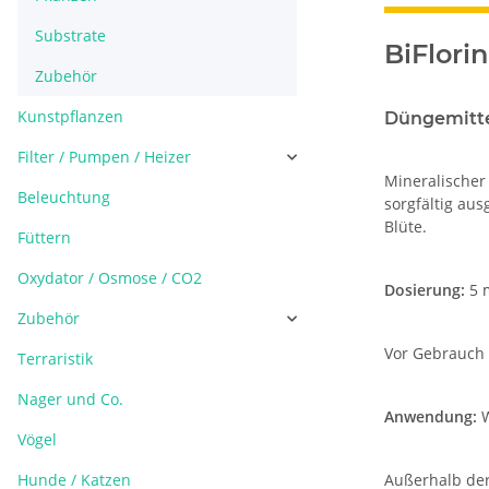
Substrate
BiFlori
Zubehör
Kunstpflanzen
Düngemittel
Filter / Pumpen / Heizer
Mineralischer
Beleuchtung
sorgfältig au
Blüte.
Füttern
Oxydator / Osmose / CO2
Dosierung:
5 m
Zubehör
Vor Gebrauch 
Terraristik
Nager und Co.
Anwendung:
W
Vögel
Hunde / Katzen
Außerhalb der