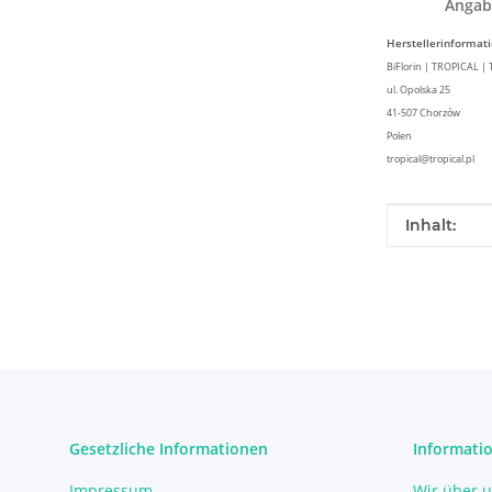
Angab
Herstellerinformat
BiFlorin | TROPICAL |
ul. Opolska 25
41-507 Chorzów
Polen
tropical@tropical.pl
Produkteig
Wert
Inhalt:
Gesetzliche Informationen
Informati
Impressum
Wir über 