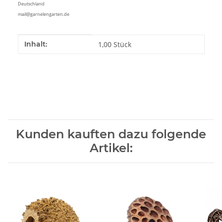
Deutschland
mail@garnelengarten.de
Produkteigenschaft
Wert
Inhalt:
1,00 Stück
Kunden kauften dazu folgende
Artikel: