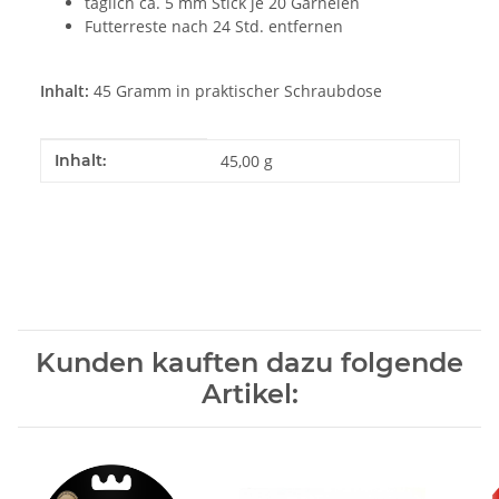
täglich ca. 5 mm Stick je 20 Garnelen
Futterreste nach 24 Std. entfernen
Inhalt:
45 Gramm in praktischer Schraubdose
Produkteigenschaft
Wert
Inhalt:
45,00 g
Kunden kauften dazu folgende
Artikel: