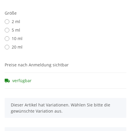
Größe
2 ml
5 ml
10 ml
20 ml
Preise nach Anmeldung sichtbar
verfügbar
x
Dieser Artikel hat Variationen. Wählen Sie bitte die
gewünschte Variation aus.