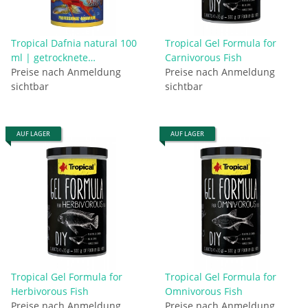
Tropical Dafnia natural 100
Tropical Gel Formula for
ml | getrocknete
Carnivorous Fish
Wasserflöhe
Preise nach Anmeldung
Preise nach Anmeldung
sichtbar
sichtbar
AUF LAGER
AUF LAGER
Tropical Gel Formula for
Tropical Gel Formula for
Herbivorous Fish
Omnivorous Fish
Preise nach Anmeldung
Preise nach Anmeldung