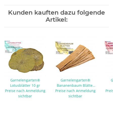
Kunden kauften dazu folgende
Artikel:
Garnelengarten®
Garnelengarten®
G
Lotusblätter 10 gr
Bananenbaum Blätter
Preise nach Anmeldung
Preise nach Anmeldung
10 Stück
Prei
sichtbar
sichtbar