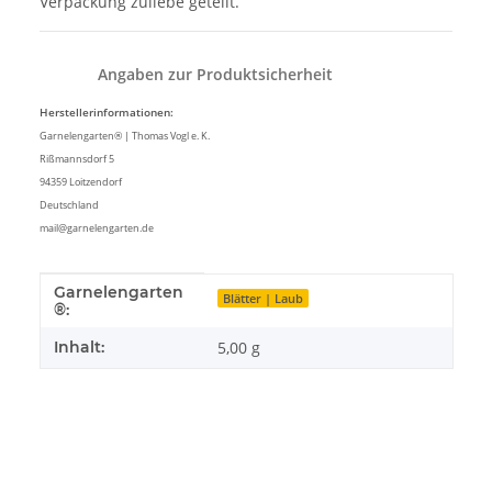
Verpackung zuliebe geteilt.
Angaben zur Produktsicherheit
Herstellerinformationen:
Garnelengarten® | Thomas Vogl e. K.
Rißmannsdorf 5
94359 Loitzendorf
Deutschland
mail@garnelengarten.de
Garnelengarten
Produkteigenschaft
Wert
Blätter | Laub
®:
Inhalt:
5,00 g