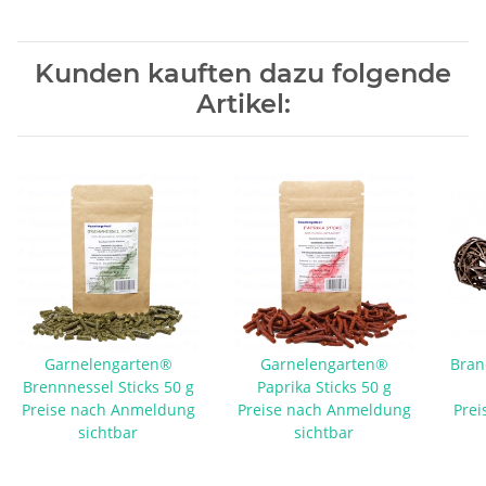
Kunden kauften dazu folgende
Artikel:
Garnelengarten®
Garnelengarten®
Bran
Brennnessel Sticks 50 g
Paprika Sticks 50 g
Preise nach Anmeldung
Preise nach Anmeldung
Prei
sichtbar
sichtbar