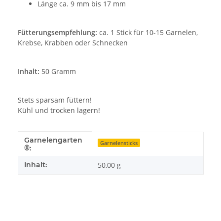
Länge ca. 9 mm bis 17 mm
Fütterungsempfehlung:
ca. 1 Stick für 10-15 Garnelen,
Krebse, Krabben oder Schnecken
Inhalt:
50 Gramm
Stets sparsam füttern!
Kühl und trocken lagern!
Garnelengarten
Produkteigenschaft
Wert
Garnelensticks
®:
Inhalt:
50,00 g