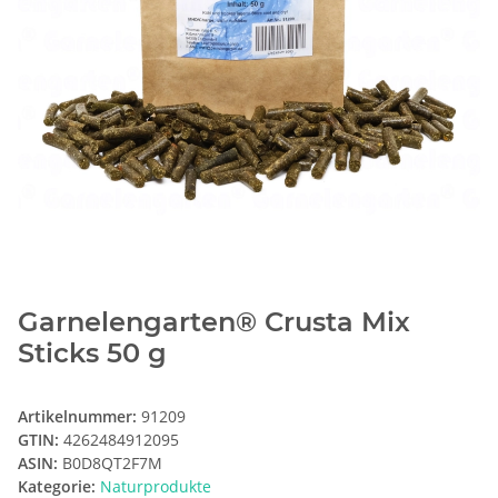
Garnelengarten® Crusta Mix
Sticks 50 g
Artikelnummer:
91209
GTIN:
4262484912095
ASIN:
B0D8QT2F7M
Kategorie:
Naturprodukte