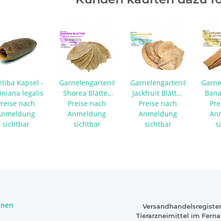
etiba Kapsel -
Garnelengarten®
Garnelengarten®
Garne
iniana legalis
Shorea Blätter
Jackfruit Blätter
Ban
Preise nach
Preise nach
10 Stück
Preise nach
10 Stück
Blätt
Pre
Anmeldung
Anmeldung
Anmeldung
An
sichtbar
sichtbar
sichtbar
s
onen
Versandhandelsregister
Tierarzneimittel im Fern