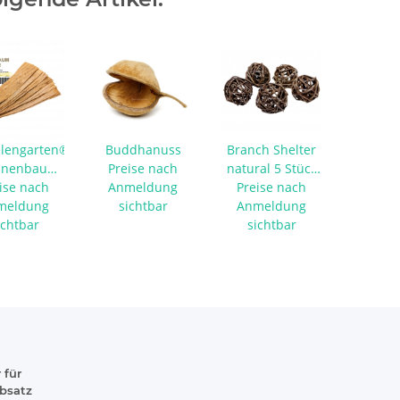
lengarten®
Buddhanuss
Branch Shelter
anenbaum
Preise nach
natural 5 Stück
er 10 Stück
ise nach
Anmeldung
Preise nach
S
meldung
sichtbar
Anmeldung
ichtbar
sichtbar
 für
absatz