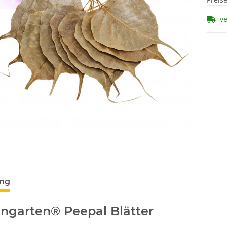
v
ung
ngarten® Peepal Blätter