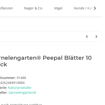
flanzen
Nager & Co.
Vögel
Hunde / Katzen
nelengarten® Peepal Blätter 10
ück
elnummer:
91488
4262484914884
orie:
Naturprodukte
ller:
Garnelengarten®
e nach Anmeldung sichtbar