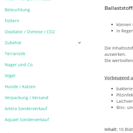
Ballaststof
Beleuchtung
Füttern
können 
in Regen
Oxydator / Osmose / CO2
Zubehör
Die Inhaltssto
Terraristik
auswirken.
Die wertvollen
Nager und Co.
Vögel
Vorbeugend u
Hunde / Katzen
bakterie
Pilzinfe
Verpackung / Versand
Laichve
Biss- u
Amtra Sonderverkauf
Aquael Sonderverkauf
Inhalt:
10 Blät