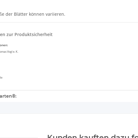
e der Blätter können variieren.
en zur Produktsicherheit
ionen:
mas Vogl e. K.
de
enschaft
arten®:
Kunden kauften dazu fo