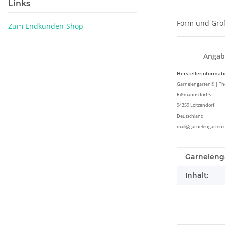
Links
Form und Größ
Zum Endkunden-Shop
Angab
Herstellerinformat
Garnelengarten® | Tho
Rißmannsdorf 5
94359 Loitzendorf
Deutschland
mail@garnelengarten.
Produkteig
Wert
Garneleng
Inhalt: