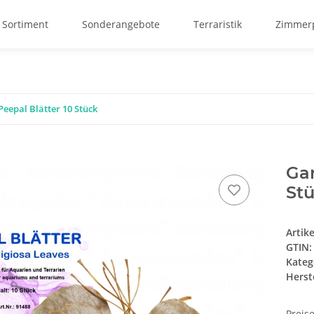
 Sortiment
Sonderangebote
Terraristik
Zimmerp
eepal Blätter 10 Stück
Gar
St
Artik
GTIN:
Kateg
Herste
Preis