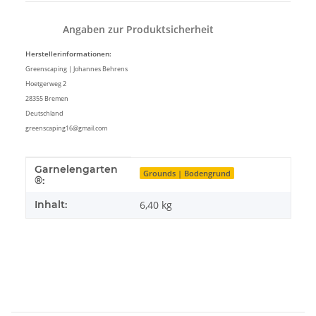
Angaben zur Produktsicherheit
Herstellerinformationen:
Greenscaping | Johannes Behrens
Hoetgerweg 2
28355 Bremen
Deutschland
greenscaping16@gmail.com
Garnelengarten
Produkteigenschaft
Wert
Grounds | Bodengrund
®:
Inhalt:
6,40 kg