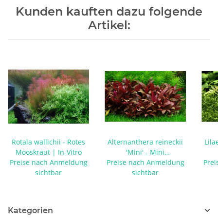
Kunden kauften dazu folgende
Artikel:
Rotala wallichii - Rotes
Alternanthera reineckii
Lila
Mooskraut | In-Vitro
'Mini' - Mini
Preise nach Anmeldung
Papageienblatt | In-Vitro
Preise nach Anmeldung
Prei
Gra
sichtbar
sichtbar
Kategorien