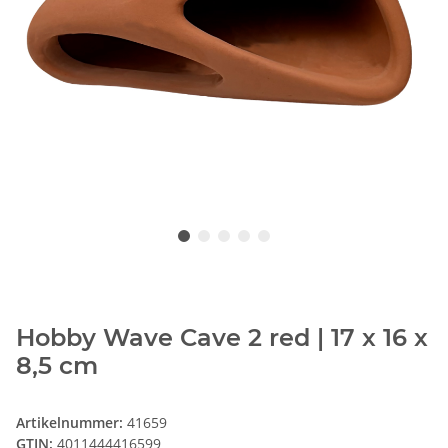
Hobby Wave Cave 2 red | 17 x 16 x
8,5 cm
Artikelnummer:
41659
GTIN:
4011444416599