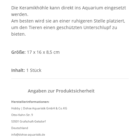
Die Keramikhöhle kann direkt ins Aquarium eingesetzt
werden.
Am besten wird sie an einer ruhigeren Stelle platziert,
um den Tieren einen geschützten Unterschlupf zu
bieten.
Größe:
17 x 16 x 8,5 cm
Inhalt:
1 Stück
Angaben zur Produktsicherheit
Herstellerinformationen:
Hobby | Dohse Aquaristik GmbH & Co. KG
Otto-Hahn-Str. 9
53501 Grafschaft-Gelsdorf
Deutschland
info@dohse-aquaristik.de