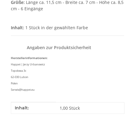
Größe:
Länge ca. 11,5 cm - Breite ca. 7 cm - Höhe ca. 8,5
cm - 6 Eingänge
Inhalt:
1 Stück in der gewählten Farbe
Angaben zur Produktsicherheit
Herstellerinformationen:
Happet | Jerzy Urbanowicz
Topolowa 3c
62-030 Lubon
Polen
Serwis@happet.eu
Produkteigenschaft
Wert
Inhalt:
1,00 Stück