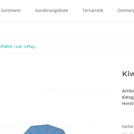
 Sortiment
Sonderangebote
Terraristik
Zimmerp
l Mini | Let´s Play
Kiw
Artik
Kateg
Herste
Farb