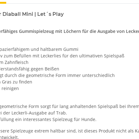
 Diaball Mini | Let´s Play
erfähiges Gummispielzeug mit Löchern für die Ausgabe von Lecker
apazierfähigem und haltbarem Gummi
iv zum Befüllen mit Leckerlies für den ultimativen Spielspaß
um Zahnfleisch
derstandsfähig gegen Beißen
ngt durch die geometrische Form immer unterschiedlich
m Gras zu finden
u reinigen
e geometrische Form sorgt für lang anhaltenden Spielspaß bei Ihre
i der Leckerli-Ausgabe auf Trab.
üllung ein interessantes Spielzeug für Hunde.
re Spielzeuge extrem haltbar sind, ist dieses Produkt nicht als K
twickelt.