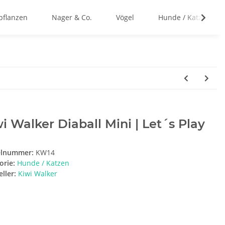
flanzen
Nager & Co.
Vögel
Hunde / Katzen
i Walker Diaball Mini | Let´s Play
elnummer:
KW14
orie:
Hunde / Katzen
ller:
Kiwi Walker
e