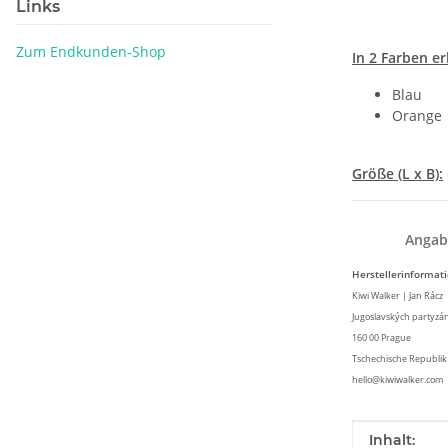
Links
Zum Endkunden-Shop
In 2 Farben er
Blau
Orange
Größe (L x B):
Angab
Herstellerinformat
Kiwi Walker | Jan Rácz
Jugoslavských partyzá
160 00 Prague
Tschechische Republik
hello@kiwiwalker.com
Produkteig
Wert
Inhalt: