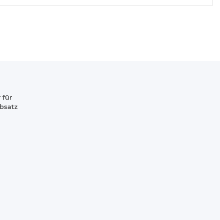
 für
absatz