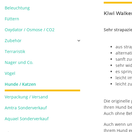
Beleuchtung
Kiwi Walker
Füttern
Oxydator / Osmose / CO2
Sehr strapazi
Zubehör
aus str
Terraristik
alternat
sanft z
Nager und Co.
sehr wi
es spri
Vögel
leicht i
leicht z
Hunde / Katzen
Verpackung / Versand
Die originell
Ihren Hund be
Amtra Sonderverkauf
Auch ohne Bef
Aquael Sonderverkauf
Auch wenn unse
Ihrem Hund en