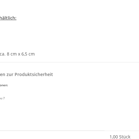
hältlich:
ca. 8 cm x 6,5 cm
en zur Produktsicherheit
ionen:
nu 7
enschaft
1,00 Stück