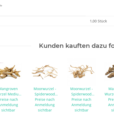
de
enschaft
1,00 Stück
Kunden kauften dazu fo
Mangroven
Moorwurzel -
Moorwurzel -
Ma
rzel Medium
Spiderwood
Spiderwood
Wurz
ohne Auswahl
Preise nach
Äste/Wurzeln -
Preise nach
Medium/Large -
Preise nach
- oh
Pre
Anmeldung
Nano Multipack
Anmeldung
ohne Auswahl
Anmeldung
An
sichtbar
sichtbar
sichtbar
s