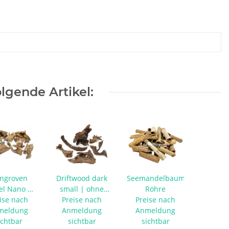
lgende Artikel:
ngroven
Driftwood dark
Seemandelbaum
el Nano XS
small | ohne
Röhre
ne Auswahl
ise nach
Preise nach
Auswahl
Preise nach
meldung
Anmeldung
Anmeldung
ichtbar
sichtbar
sichtbar