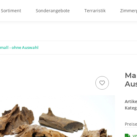
 Sortiment
Sonderangebote
Terraristik
Zimmerp
mall - ohne Auswahl
Ma
Au
Artik
Kateg
Preis
v