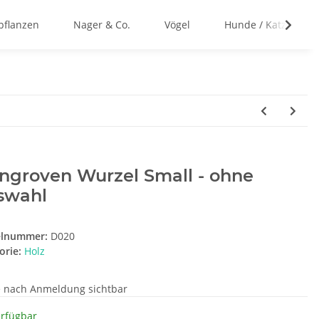
flanzen
Nager & Co.
Vögel
Hunde / Katzen
ngroven Wurzel Small - ohne
swahl
elnummer:
D020
orie:
Holz
e nach Anmeldung sichtbar
erfügbar