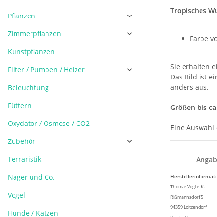
Tropisches Wu
Pflanzen
Zimmerpflanzen
Farbe v
Kunstpflanzen
Sie erhalten 
Filter / Pumpen / Heizer
Das Bild ist e
anders aus.
Beleuchtung
Füttern
Größen bis ca
Oxydator / Osmose / CO2
Eine Auswahl 
Zubehör
Terraristik
Angab
Nager und Co.
Herstellerinformat
Thomas Vogl e. K.
Vögel
Rißmannsdorf 5
94359 Loitzendorf
Hunde / Katzen