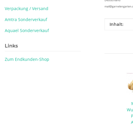
Deutschland
mail@garnelengarten.
Verpackung / Versand
Amtra Sonderverkauf
Produkteig
Wert
Inhalt:
Aquael Sonderverkauf
Links
Zum Endkunden-Shop
Wu
- 