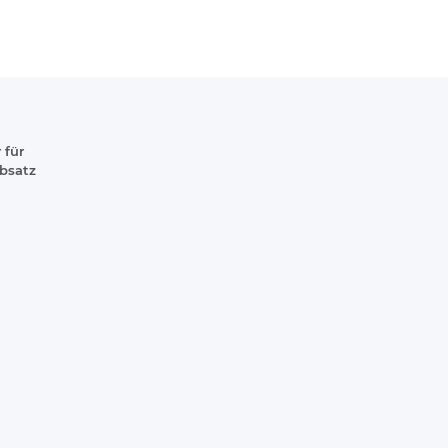
 für
absatz