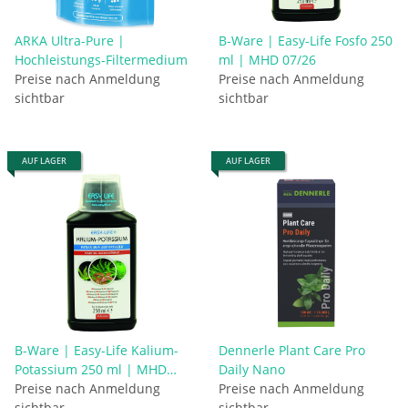
ARKA Ultra-Pure |
B-Ware | Easy-Life Fosfo 250
Hochleistungs-Filtermedium
ml | MHD 07/26
Preise nach Anmeldung
Preise nach Anmeldung
sichtbar
sichtbar
AUF LAGER
AUF LAGER
B-Ware | Easy-Life Kalium-
Dennerle Plant Care Pro
Potassium 250 ml | MHD
Daily Nano
07/26
Preise nach Anmeldung
Preise nach Anmeldung
sichtbar
sichtbar