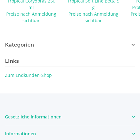
Tropical Corydoras 250
Tropical Soft Line Betta 5
Tro
ml
g
Pro
Preise nach Anmeldung
Preise nach Anmeldung
Prei
sichtbar
sichtbar
Kategorien
Links
Zum Endkunden-Shop
Gesetzliche Informationen
Informationen