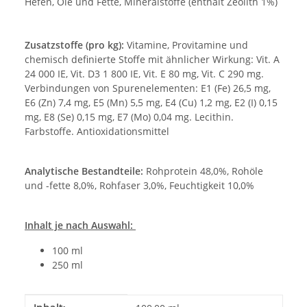
Hefen, Öle und Fette, Mineralstoffe (enthält Zeolith 1%)
Zusatzstoffe (pro kg):
Vitamine, Provitamine und
chemisch definierte Stoffe mit ähnlicher Wirkung: Vit. A
24 000 IE, Vit. D3 1 800 IE, Vit. E 80 mg, Vit. C 290 mg.
Verbindungen von Spurenelementen: E1 (Fe) 26,5 mg,
E6 (Zn) 7,4 mg, E5 (Mn) 5,5 mg, E4 (Cu) 1,2 mg, E2 (I) 0,15
mg, E8 (Se) 0,15 mg, E7 (Mo) 0,04 mg. Lecithin.
Farbstoffe. Antioxidationsmittel
Analytische Bestandteile:
Rohprotein 48,0%, Rohöle
und -fette 8,0%, Rohfaser 3,0%, Feuchtigkeit 10,0%
Inhalt je nach Auswahl:
100 ml
250 ml
Produkteigenschaft
Wert