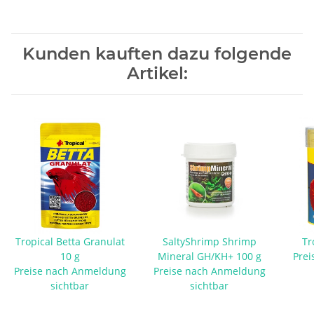
Kunden kauften dazu folgende
Artikel:
Tropical Betta Granulat
SaltyShrimp Shrimp
Tr
10 g
Mineral GH/KH+ 100 g
Prei
Preise nach Anmeldung
Preise nach Anmeldung
sichtbar
sichtbar