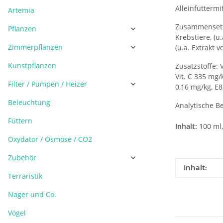
Alleinfuttermit
Artemia
Zusammensetzu
Pflanzen
Krebstiere, (
Zimmerpflanzen
(u.a. Extrakt 
Kunstpflanzen
Zusatzstoffe: 
Vit. C 335 mg
Filter / Pumpen / Heizer
0,16 mg/kg, E8
Beleuchtung
Analytische Be
Füttern
Inhalt:
100 ml, 
Oxydator / Osmose / CO2
Zubehör
Produkteig
Wert
Inhalt:
Terraristik
Nager und Co.
Vögel