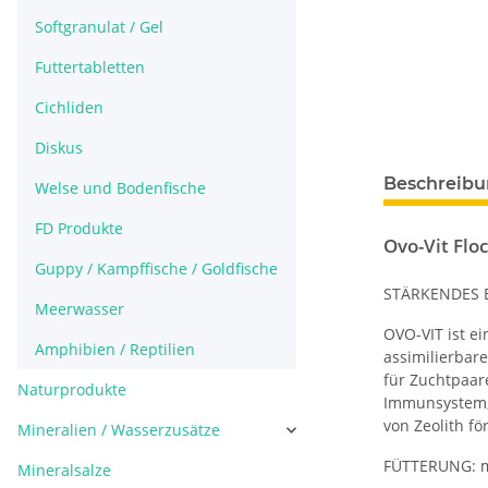
Softgranulat / Gel
Futtertabletten
Cichliden
Diskus
Beschreib
Welse und Bodenfische
FD Produkte
Ovo-Vit Flo
Guppy / Kampffische / Goldfische
STÄRKENDES 
Meerwasser
OVO-VIT ist ei
Amphibien / Reptilien
assimilierbar
für Zuchtpaar
Naturprodukte
Immunsystem, 
von Zeolith f
Mineralien / Wasserzusätze
FÜTTERUNG: me
Mineralsalze