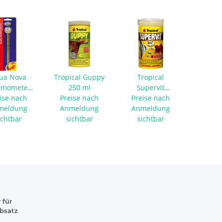
ua Nova
Tropical Guppy
Tropical
rmometer
250 ml
Supervit
Glas lang
ise nach
Preise nach
Flockenfutter
Preise nach
meldung
Anmeldung
Anmeldung
250 ml
ichtbar
sichtbar
sichtbar
 für
absatz