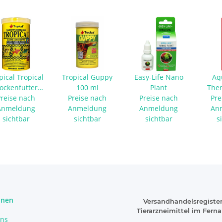
pical Tropical
Tropical Guppy
Easy-Life Nano
Aq
lockenfutter
100 ml
Plant
The
Preise nach
100 ml
Preise nach
Preise nach
aus 
Pre
Anmeldung
Anmeldung
Anmeldung
An
sichtbar
sichtbar
sichtbar
s
onen
Versandhandelsregister
Tierarzneimittel im Fern
uns