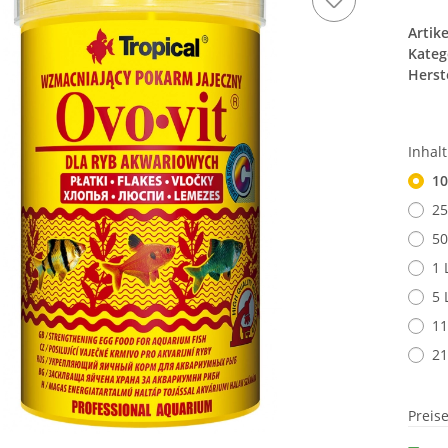
Artik
Kateg
Herste
Inhal
10
25
50
1 
5 
11
21
Preis