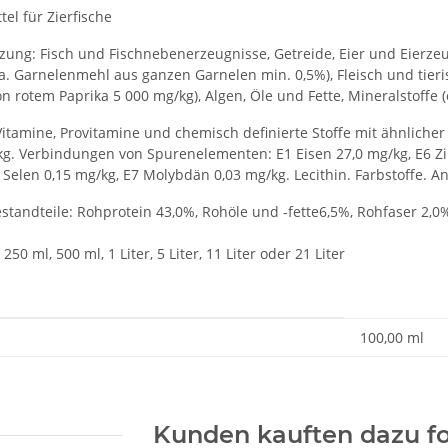
tel für Zierfische
ng: Fisch und Fischnebenerzeugnisse, Getreide, Eier und Eierzeug
u.a. Garnelenmehl aus ganzen Garnelen min. 0,5%), Fleisch und tie
von rotem Paprika 5 000 mg/kg), Algen, Öle und Fette, Mineralstoffe (
Vitamine, Provitamine und chemisch definierte Stoffe mit ähnlicher Wi
/kg. Verbindungen von Spurenelementen: E1 Eisen 27,0 mg/kg, E6 Zi
 Selen 0,15 mg/kg, E7 Molybdän 0,03 mg/kg. Lecithin. Farbstoffe. An
standteile: Rohprotein 43,0%, Rohöle und -fette6,5%, Rohfaser 2,0%
250 ml, 500 ml, 1 Liter, 5 Liter, 11 Liter oder 21 Liter
enschaft
100,00 ml
Kunden kauften dazu fo