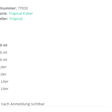
elnummer:
77033
orie:
Tropical Futter
ller:
Tropical
t
0 ml
0 ml
0 ml
Liter
Liter
 Liter
 Liter
e nach Anmeldung sichtbar